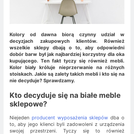
Minolta – kiedy wybrać
kolorowe, a kiedy czarno-
2 Lata Ago
białe?
Na czym polega
rozliczanie podatku?
2 Lata Ago
Kolory od dawna biorą czynny udział w
decyzjach zakupowych klientów. Również
wszelkie sklepy dbają o to, aby odpowiedni
dobór barw był jak najbardziej korzystny dla oka
kupującego. Ten fakt tyczy się również mebli.
Kolor biały króluje nieprzerwanie na różnych
stoiskach. Jakie są zalety takich mebli i kto się na
nie decyduje? Sprawdzamy.
Kto decyduje się na białe meble
sklepowe?
Niejeden
producent wyposażenia sklepów
dba o
to, aby jego klienci byli zadowoleni z urządzenia
swojej przestrzeni. Tyczy się to również