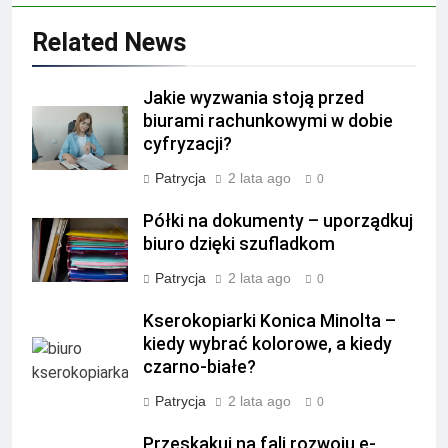
Related News
Jakie wyzwania stoją przed
biurami rachunkowymi w dobie
cyfryzacji?
Patrycja
2 lata ago
0
Półki na dokumenty – uporządkuj
biuro dzięki szufladkom
Patrycja
2 lata ago
0
Kserokopiarki Konica Minolta –
kiedy wybrać kolorowe, a kiedy
czarno-białe?
Patrycja
2 lata ago
0
Przeskakuj na fali rozwoju e-