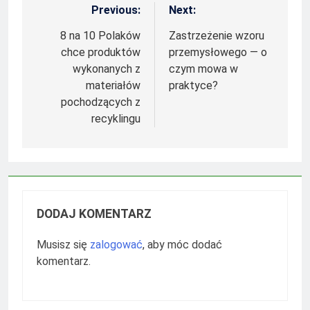
Previous:
Next:
Nawigacja
wpisu
8 na 10 Polaków
Zastrzeżenie wzoru
chce produktów
przemysłowego — o
wykonanych z
czym mowa w
materiałów
praktyce?
pochodzących z
recyklingu
DODAJ KOMENTARZ
Musisz się
zalogować
, aby móc dodać
komentarz.