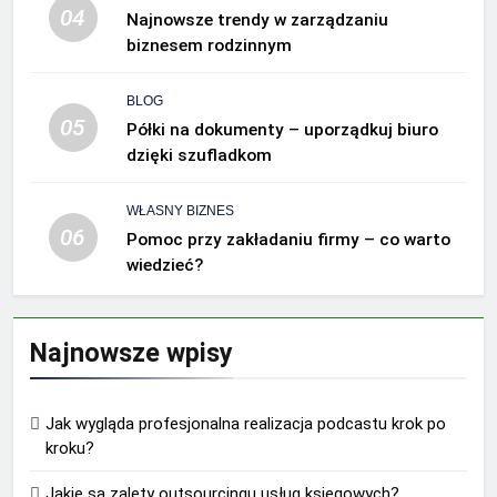
04
Najnowsze trendy w zarządzaniu
biznesem rodzinnym
BLOG
05
Półki na dokumenty – uporządkuj biuro
dzięki szufladkom
WŁASNY BIZNES
06
Pomoc przy zakładaniu firmy – co warto
wiedzieć?
Najnowsze wpisy
Jak wygląda profesjonalna realizacja podcastu krok po
kroku?
Jakie są zalety outsourcingu usług księgowych?