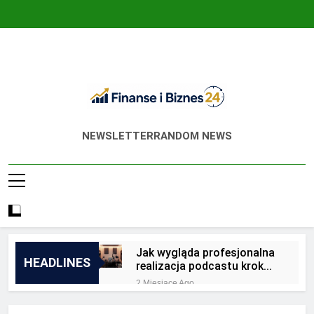
Skip
to
content
Finanse I Biznes
Jak Zadbać O Własne Finanse? Fachowa
NEWSLETTER
RANDOM NEWS
24
Wiedza, Pozwalająca Odnieść Sukces!
Jak wygląda profesjonalna
HEADLINES
realizacja podcastu krok
po kroku?
2 Miesiące Ago
Jakie są zalety
outsourcingu usług