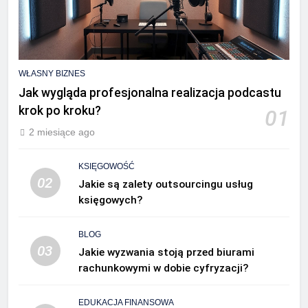
WŁASNY BIZNES
Jak wygląda profesjonalna realizacja podcastu
krok po kroku?
01
2 miesiące ago
KSIĘGOWOŚĆ
02
Jakie są zalety outsourcingu usług
księgowych?
BLOG
03
Jakie wyzwania stoją przed biurami
rachunkowymi w dobie cyfryzacji?
EDUKACJA FINANSOWA