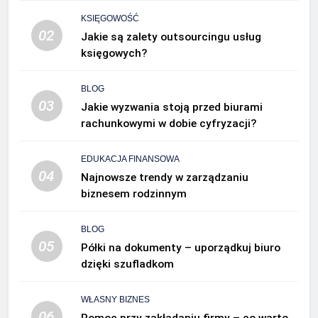
KSIĘGOWOŚĆ
02
Jakie są zalety outsourcingu usług
księgowych?
BLOG
03
Jakie wyzwania stoją przed biurami
rachunkowymi w dobie cyfryzacji?
EDUKACJA FINANSOWA
04
Najnowsze trendy w zarządzaniu
biznesem rodzinnym
BLOG
05
Półki na dokumenty – uporządkuj biuro
dzięki szufladkom
WŁASNY BIZNES
06