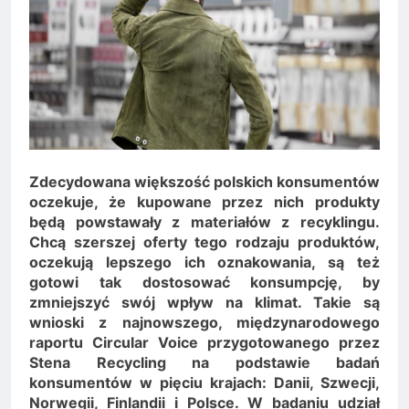
Minolta – kiedy wybrać
kolorowe, a kiedy czarno-
2 Lata Ago
białe?
Na czym polega
rozliczanie podatku?
2 Lata Ago
Zdecydowana większość polskich konsumentów
oczekuje, że kupowane przez nich produkty
będą powstawały z materiałów z recyklingu.
Chcą szerszej oferty tego rodzaju produktów,
oczekują lepszego ich oznakowania, są też
gotowi tak dostosować konsumpcję, by
zmniejszyć swój wpływ na klimat. Takie są
wnioski z najnowszego, międzynarodowego
raportu Circular Voice przygotowanego przez
Stena Recycling na podstawie badań
konsumentów w pięciu krajach: Danii, Szwecji,
Norwegii, Finlandii i Polsce. W badaniu udział