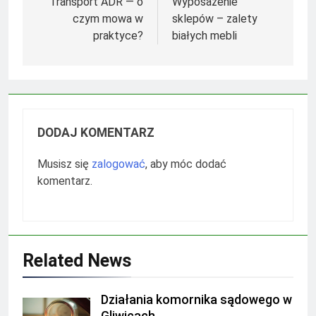
wpisu
Transport ADR — o
Wyposażenie
czym mowa w
sklepów – zalety
praktyce?
białych mebli
DODAJ KOMENTARZ
Musisz się
zalogować
, aby móc dodać
komentarz.
Related News
Działania komornika sądowego w
Gliwicach