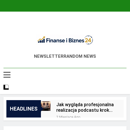
Skip
to
content
Finanse I Biznes
Jak Zadbać O Własne Finanse? Fachowa
NEWSLETTER
RANDOM NEWS
24
Wiedza, Pozwalająca Odnieść Sukces!
Jak wygląda profesjonalna
HEADLINES
realizacja podcastu krok
po kroku?
2 Miesiące Ago
Jakie są zalety
outsourcingu usług