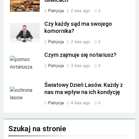
Patrycja
2 lata ago
0
Czy każdy sąd ma swojego
komornika?
Patrycja
2 lata ago
0
Czym zajmuje się notariusz?
Patrycja
3 lata ago
0
Światowy Dzień Lasów. Każdy z
nas ma wpływ na ich kondycję
Patrycja
4 lata ago
0
Szukaj na stronie