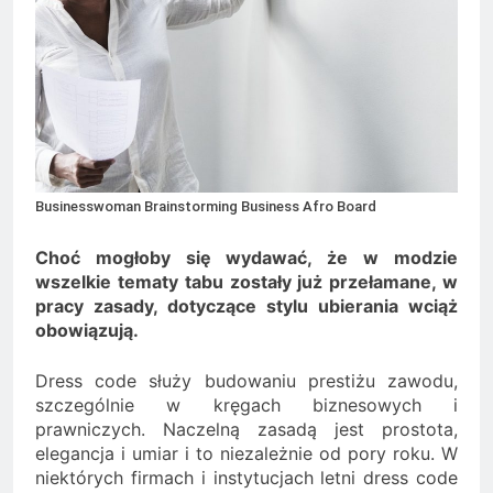
Minolta – kiedy wybrać
kolorowe, a kiedy czarno-
2 Lata Ago
białe?
Na czym polega
rozliczanie podatku?
2 Lata Ago
Businesswoman Brainstorming Business Afro Board
Choć mogłoby się wydawać, że w modzie
wszelkie tematy tabu zostały już przełamane, w
pracy zasady, dotyczące stylu ubierania wciąż
obowiązują.
Dress code służy budowaniu prestiżu zawodu,
szczególnie w kręgach biznesowych i
prawniczych. Naczelną zasadą jest prostota,
elegancja i umiar i to niezależnie od pory roku. W
niektórych firmach i instytucjach letni dress code