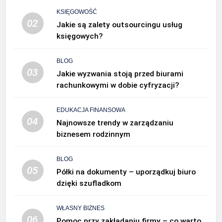
KSIĘGOWOŚĆ
02
Jakie są zalety outsourcingu usług
księgowych?
BLOG
03
Jakie wyzwania stoją przed biurami
rachunkowymi w dobie cyfryzacji?
EDUKACJA FINANSOWA
04
Najnowsze trendy w zarządzaniu
biznesem rodzinnym
BLOG
05
Półki na dokumenty – uporządkuj biuro
dzięki szufladkom
WŁASNY BIZNES
06
Pomoc przy zakładaniu firmy – co warto