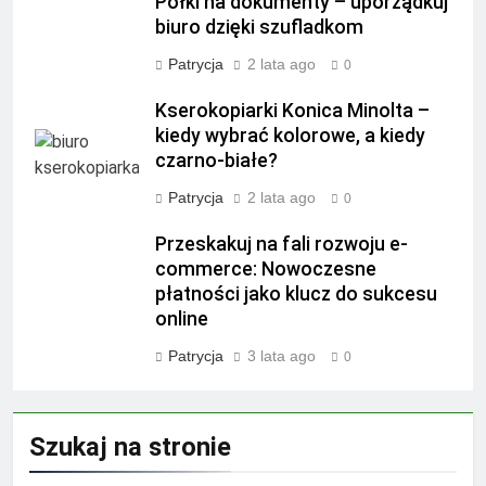
Półki na dokumenty – uporządkuj
biuro dzięki szufladkom
Patrycja
2 lata ago
0
Kserokopiarki Konica Minolta –
kiedy wybrać kolorowe, a kiedy
czarno-białe?
Patrycja
2 lata ago
0
Przeskakuj na fali rozwoju e-
commerce: Nowoczesne
płatności jako klucz do sukcesu
online
Patrycja
3 lata ago
0
Szukaj na stronie