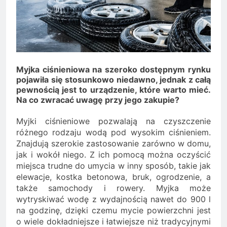
Minolta – kiedy wybrać
kolorowe, a kiedy czarno-
2 Lata Ago
białe?
Na czym polega
rozliczanie podatku?
2 Lata Ago
Myjka ciśnieniowa na szeroko dostępnym rynku
pojawiła się stosunkowo niedawno, jednak z całą
pewnością jest to urządzenie, które warto mieć.
Na co zwracać uwagę przy jego zakupie?
Myjki ciśnieniowe pozwalają na czyszczenie
różnego rodzaju wodą pod wysokim ciśnieniem.
Znajdują szerokie zastosowanie zarówno w domu,
jak i wokół niego. Z ich pomocą można oczyścić
miejsca trudne do umycia w inny sposób, takie jak
elewacje, kostka betonowa, bruk, ogrodzenie, a
także samochody i rowery. Myjka może
wytryskiwać wodę z wydajnością nawet do 900 l
na godzinę, dzięki czemu mycie powierzchni jest
o wiele dokładniejsze i łatwiejsze niż tradycyjnymi