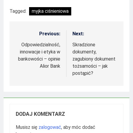
Tagged:
myjka ciśnieniowa
Previous:
Next:
Nawigacja
wpisu
Odpowiedzialność,
Skradzione
innowacje i etyka w
dokumenty,
bankowości – opinie
zagubiony dokument
Alior Bank
tożsamości – jak
postąpić?
DODAJ KOMENTARZ
Musisz się
zalogować
, aby móc dodać