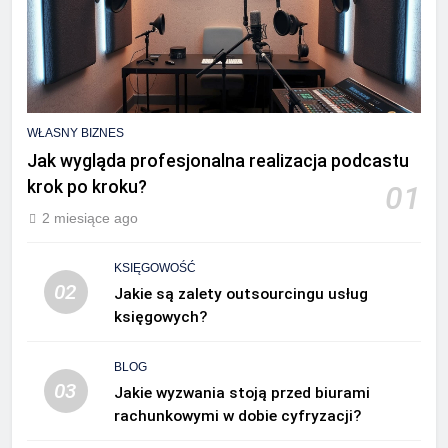
WŁASNY BIZNES
Jak wygląda profesjonalna realizacja podcastu
krok po kroku?
01
2 miesiące ago
KSIĘGOWOŚĆ
02
Jakie są zalety outsourcingu usług
księgowych?
BLOG
03
Jakie wyzwania stoją przed biurami
rachunkowymi w dobie cyfryzacji?