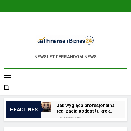
Skip
to
content
Finanse I Biznes
Jak Zadbać O Własne Finanse? Fachowa
NEWSLETTER
RANDOM NEWS
24
Wiedza, Pozwalająca Odnieść Sukces!
Jak wygląda profesjonalna
HEADLINES
realizacja podcastu krok
po kroku?
2 Miesiące Ago
Jakie są zalety
outsourcingu usług