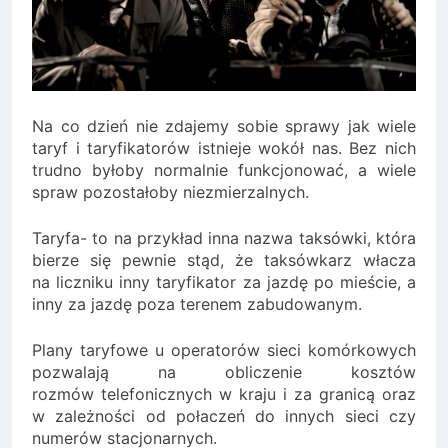
Minolta – kiedy wybrać
kolorowe, a kiedy czarno-
2 Lata Ago
białe?
Na czym polega
rozliczanie podatku?
2 Lata Ago
Na co dzień nie zdajemy sobie sprawy jak wiele
taryf i taryfikatorów istnieje wokół nas. Bez nich
trudno byłoby normalnie funkcjonować, a wiele
spraw pozostałoby niezmierzalnych.
Taryfa- to na przykład inna nazwa taksówki, która
bierze się pewnie stąd, że taksówkarz włacza
na liczniku inny taryfikator za jazdę po mieście, a
inny za jazdę poza terenem zabudowanym.
Plany taryfowe u operatorów sieci komórkowych
pozwalają na obliczenie kosztów
rozmów telefonicznych w kraju i za granicą oraz
w zależności od połaczeń do innych sieci czy
numerów stacjonarnych.