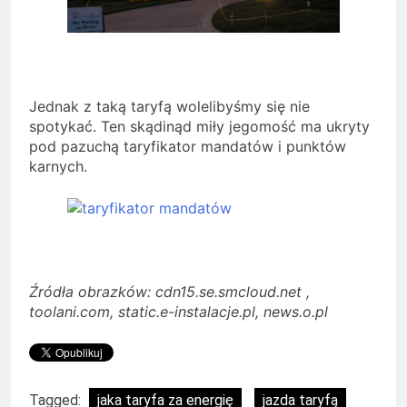
Jednak z taką taryfą wolelibyśmy się nie
spotykać. Ten skądinąd miły jegomość ma ukryty
pod pazuchą taryfikator mandatów i punktów
karnych.
Źródła obrazków: cdn15.se.smcloud.net ,
toolani.com, static.e-instalacje.pl, news.o.pl
Tagged:
jaka taryfa za energię
jazda taryfą