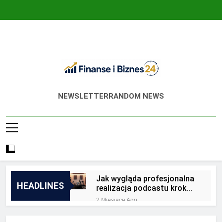
Skip
to
content
Finanse I Biznes
Jak Zadbać O Własne Finanse? Fachowa
NEWSLETTER
RANDOM NEWS
24
Wiedza, Pozwalająca Odnieść Sukces!
Jak wygląda profesjonalna
HEADLINES
realizacja podcastu krok
po kroku?
2 Miesiące Ago
Jakie są zalety
outsourcingu usług