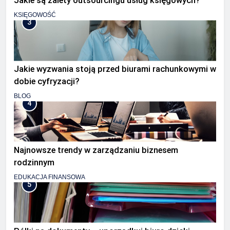
Jakie są zalety outsourcingu usług księgowych?
KSIĘGOWOŚĆ
3
Jakie wyzwania stoją przed biurami rachunkowymi w
dobie cyfryzacji?
BLOG
4
Najnowsze trendy w zarządzaniu biznesem
rodzinnym
EDUKACJA FINANSOWA
5