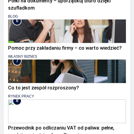
Półki na dokumenty – uporządkuj biuro dzięki
szufladkom
BLOG
6
Pomoc przy zakładaniu firmy – co warto wiedzieć?
WŁASNY BIZNES
7
Co to jest zespół rozproszony?
RYNEK PRACY
8
Przewodnik po odliczaniu VAT od paliwa: pełne,