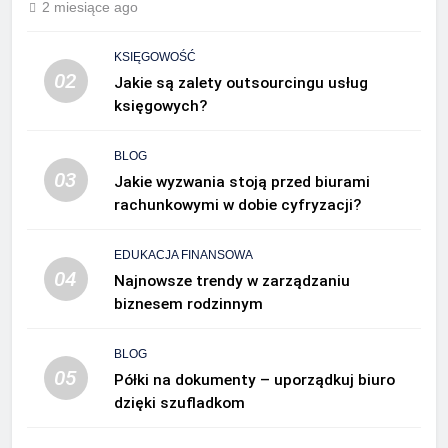
2 miesiące ago
KSIĘGOWOŚĆ
02
Jakie są zalety outsourcingu usług
księgowych?
BLOG
03
Jakie wyzwania stoją przed biurami
rachunkowymi w dobie cyfryzacji?
EDUKACJA FINANSOWA
04
Najnowsze trendy w zarządzaniu
biznesem rodzinnym
BLOG
05
Półki na dokumenty – uporządkuj biuro
dzięki szufladkom