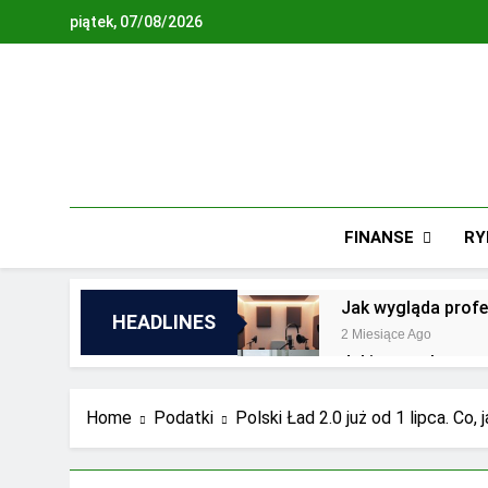
Skip
piątek, 07/08/2026
to
content
FINANSE
RY
Jak wygląda profe
HEADLINES
2 Miesiące Ago
Jakie są zalety o
2 Lata Ago
Jakie wyzwania st
Home
Podatki
Polski Ład 2.0 już od 1 lipca. Co, 
2 Lata Ago
Najnowsze trendy