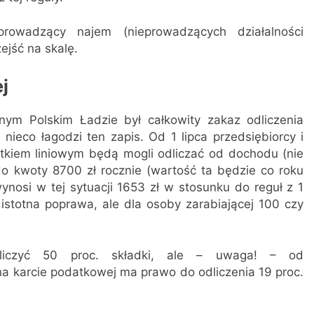
owadzący najem (nieprowadzących działalności
ejść na skalę.
j
nym Polskim Ładzie był całkowity zakaz odliczenia
nieco łagodzi ten zapis. Od 1 lipca przedsiębiorcy i
atkiem liniowym będą mogli odliczać od dochodu (nie
do kwoty 8700 zł rocznie (wartość ta będzie co roku
nosi w tej sytuacji 1653 zł w stosunku do reguł z 1
 istotna poprawa, ale dla osoby zarabiającej 100 czy
zliczyć 50 proc. składki, ale – uwaga! – od
ę na karcie podatkowej ma prawo do odliczenia 19 proc.