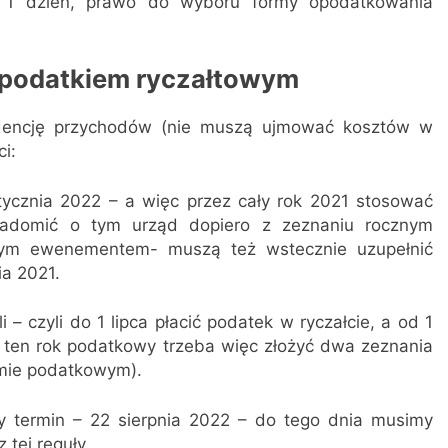
o 1 dzień, prawo do wyboru formy opodatkowania
ę podatkiem ryczałtowym
idencję przychodów (nie muszą ujmować kosztów w
i:
ycznia 2022 – a więc przez cały rok 2021 stosować
wiadomić o tym urząd dopiero z zeznaniu rocznym
ejnym ewenementem- muszą też wstecznie uzupełnić
ia 2021.
 – czyli do 1 lipca płacić podatek w ryczałcie, a od 1
Za ten rok podatkowy trzeba więc złożyć dwa zeznania
emie podatkowym).
ny termin – 22 sierpnia 2022 – do tego dnia musimy
tej reguły.