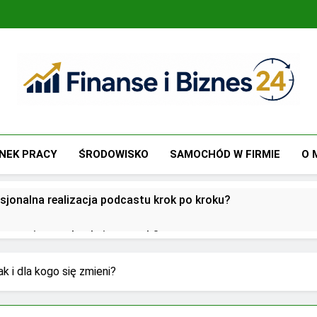
Finanse I Biznes 24
Jak Zadbać O Własne Finanse? Fachowa Wiedza, Pozwalają
NEK PRACY
ŚRODOWISKO
SAMOCHÓD W FIRMIE
O 
sjonalna realizacja podcastu krok po kroku?
utsourcingu usług księgowych?
oją przed biurami rachunkowymi w dobie cyfryzacji?
jak i dla kogo się zmieni?
 w zarządzaniu biznesem rodzinnym