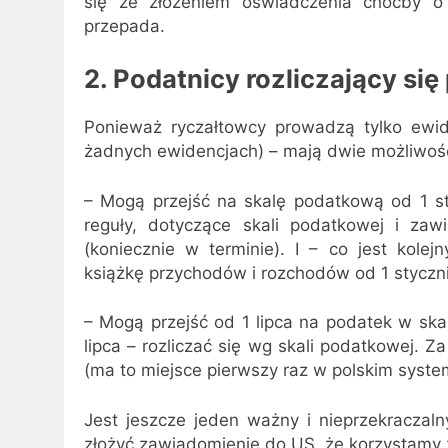
się ze złożeniem oświadczenia choćby 
przepada.
2. Podatnicy rozliczający si
Ponieważ ryczałtowcy prowadzą tylko ew
żadnych ewidencjach) – mają dwie możliwośc
– Mogą przejść na skalę podatkową od 1 st
reguły, dotyczące skali podatkowej i za
(koniecznie w terminie). I – co jest kol
książkę przychodów i rozchodów od 1 styczn
– Mogą przejść od 1 lipca na podatek w skali
lipca – rozliczać się wg skali podatkowej. 
(ma to miejsce pierwszy raz w polskim syst
Jest jeszcze jeden ważny i nieprzekraczal
złożyć zawiadomienie do US, że korzystamy z 