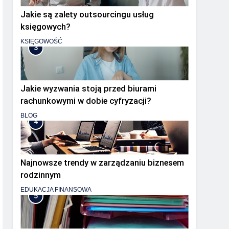
Jakie są zalety outsourcingu usług
księgowych?
KSIĘGOWOŚĆ
3
Jakie wyzwania stoją przed biurami
rachunkowymi w dobie cyfryzacji?
BLOG
4
Najnowsze trendy w zarządzaniu biznesem
rodzinnym
EDUKACJA FINANSOWA
5