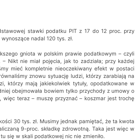
stawowej stawki podatku PIT z 17 do 12 proc. przy
wynoszące nadal 120 tys. zł.
ększego gniota w polskim prawie podatkowym – czyli
 – Nikt nie miał pojęcia, jak to zadziała; przy każdej
my mieć kompletnie nieoczekiwany efekt w postaci
 zrównaliśmy znowu sytuację ludzi, którzy zarabiają na
zi, którzy mają jakiekolwiek tytuły, opodatkowane w
edniej obejmowała bowiem tylko przychody z umowy o
j, więc teraz – muszę przyznać – koszmar jest trochę
ości 30 tys. zł. Musimy jednak pamiętać, że ta kwota
naliczaną 9-proc. składkę zdrowotną. Taka jest więc w
u się w skali podatkowej nic nie zmieniło.