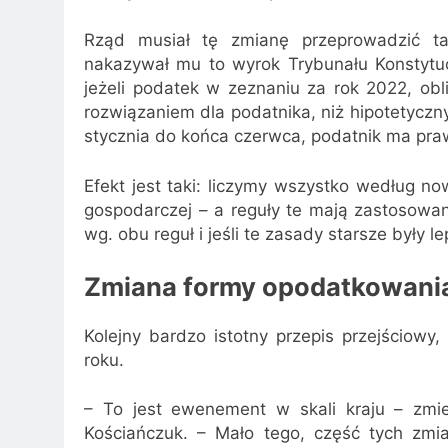
Rząd musiał tę zmianę przeprowadzić ta
nakazywał mu to wyrok Trybunału Konstytu
jeżeli podatek w zeznaniu za rok 2022, obl
rozwiązaniem dla podatnika, niż hipotetycz
stycznia do końca czerwca, podatnik ma praw
Efekt jest taki: liczymy wszystko według no
gospodarczej – a reguły te mają zastosowan
wg. obu reguł i jeśli te zasady starsze były 
Zmiana formy opodatkowania 
Kolejny bardzo istotny przepis przejściow
roku.
– To jest ewenement w skali kraju – zmi
Kościańczuk. – Mało tego, część tych zm