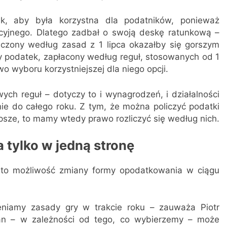
k, aby była korzystna dla podatników, ponieważ
cyjnego. Dlatego zadbał o swoją deskę ratunkową –
iczony według zasad z 1 lipca okazałby się gorszym
ny podatek, zapłacony według reguł, stosowanych od 1
o wyboru korzystniejszej dla niego opcji.
wych reguł – dotyczy to i wynagrodzeń, i działalności
ie do całego roku. Z tym, że można policzyć podatki
lepsze, to mamy wtedy prawo rozliczyć się według nich.
tylko w jedną stronę
y, to możliwość zmiany formy opodatkowania w ciągu
eniamy zasady gry w trakcie roku – zauważa Piotr
ian – w zależności od tego, co wybierzemy – może