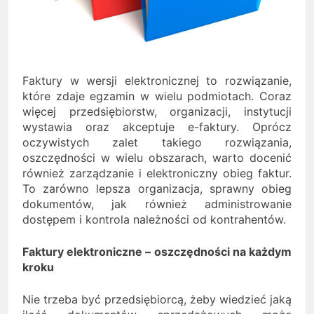
Minolta – kiedy wybrać
kolorowe, a kiedy czarno-
2 Lata Ago
białe?
Na czym polega
rozliczanie podatku?
2 Lata Ago
Faktury w wersji elektronicznej to rozwiązanie,
które zdaje egzamin w wielu podmiotach. Coraz
więcej przedsiębiorstw, organizacji, instytucji
wystawia oraz akceptuje e-faktury. Oprócz
oczywistych zalet takiego rozwiązania,
oszczędności w wielu obszarach, warto docenić
również zarządzanie i elektroniczny obieg faktur.
To zarówno lepsza organizacja, sprawny obieg
dokumentów, jak również administrowanie
dostępem i kontrola należności od kontrahentów.
Faktury elektroniczne – oszczędności na każdym
kroku
Nie trzeba być przedsiębiorcą, żeby wiedzieć jaką