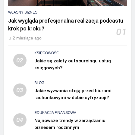
WŁASNY BIZNES
Jak wygląda profesjonalna realizacja podcastu
krok po kroku?
01
2 miesiące ago
KSIĘGOWOŚĆ
02
Jakie są zalety outsourcingu usług
księgowych?
BLOG
03
Jakie wyzwania stoją przed biurami
rachunkowymi w dobie cyfryzacji?
EDUKACJA FINANSOWA
04
Najnowsze trendy w zarządzaniu
biznesem rodzinnym