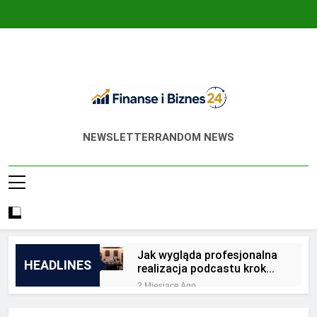
Skip
to
content
Finanse I Biznes
Jak Zadbać O Własne Finanse? Fachowa
NEWSLETTER
RANDOM NEWS
24
Wiedza, Pozwalająca Odnieść Sukces!
Jak wygląda profesjonalna
HEADLINES
realizacja podcastu krok
po kroku?
2 Miesiące Ago
Jakie są zalety
outsourcingu usług