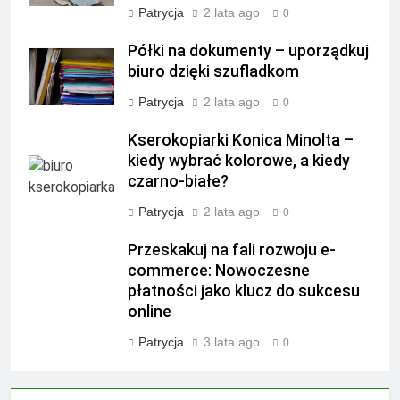
Patrycja
2 lata ago
0
Półki na dokumenty – uporządkuj
biuro dzięki szufladkom
Patrycja
2 lata ago
0
Kserokopiarki Konica Minolta –
kiedy wybrać kolorowe, a kiedy
czarno-białe?
Patrycja
2 lata ago
0
Przeskakuj na fali rozwoju e-
commerce: Nowoczesne
płatności jako klucz do sukcesu
online
Patrycja
3 lata ago
0