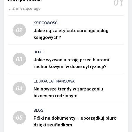
01
2 miesiące ago
KSIĘGOWOŚĆ
02
Jakie są zalety outsourcingu usług
księgowych?
BLOG
03
Jakie wyzwania stoją przed biurami
rachunkowymi w dobie cyfryzacji?
EDUKACJA FINANSOWA
04
Najnowsze trendy w zarządzaniu
biznesem rodzinnym
BLOG
05
Półki na dokumenty – uporządkuj biuro
dzięki szufladkom