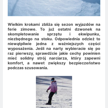
Minolta – kiedy wybrać
kolorowe, a kiedy czarno-
2 Lata Ago
białe?
Na czym polega
rozliczanie podatku?
Wielkim krokami zbliża się sezon wyjazdów na
2 Lata Ago
ferie zimowe. To już ostatni dzwonek na
skompletowanie sprzętu i ekwipunku,
niezbędnego na stoku. Odpowiednia odzież to
niewątpliwie jedna z ważniejszych części
wyposażenia. Jeśli na narty wybieracie się po
raz pierwszy, sprawdźcie jakie cechy powinien
mieć solidny strój narciarza, który zapewni
komfort, a nawet zwiększy bezpieczeństwo
podczas szusowania.