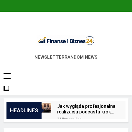
Skip
to
content
Finanse I Biznes
Jak Zadbać O Własne Finanse? Fachowa
NEWSLETTER
RANDOM NEWS
24
Wiedza, Pozwalająca Odnieść Sukces!
Jak wygląda profesjonalna
HEADLINES
realizacja podcastu krok
po kroku?
2 Miesiące Ago
Jakie są zalety
outsourcingu usług