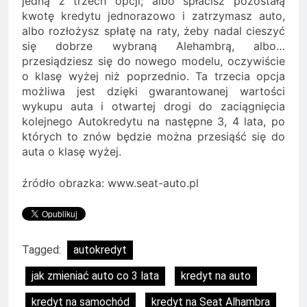
jedną z trzech opcji; albo spłacisz pozostałą
kwotę kredytu jednorazowo i zatrzymasz auto,
albo rozłożysz spłatę na raty, żeby nadal cieszyć
się dobrze wybraną Alehambrą, albo…
przesiądziesz się do nowego modelu, oczywiście
o klasę wyżej niż poprzednio. Ta trzecia opcja
możliwa jest dzięki gwarantowanej wartości
wykupu auta i otwartej drogi do zaciągnięcia
kolejnego Autokredytu na następne 3, 4 lata, po
których to znów będzie można przesiąść się do
auta o klasę wyżej.
źródło obrazka: www.seat-auto.pl
Tagged:
autokredyt
jak zmieniać auto co 3 lata
kredyt na auto
kredyt na samochód
kredyt na Seat Alhambra