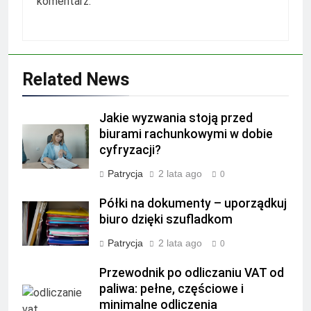
komentarz.
Related News
Jakie wyzwania stoją przed
biurami rachunkowymi w dobie
cyfryzacji?
Patrycja
2 lata ago
0
Półki na dokumenty – uporządkuj
biuro dzięki szufladkom
Patrycja
2 lata ago
0
Przewodnik po odliczaniu VAT od
paliwa: pełne, częściowe i
minimalne odliczenia