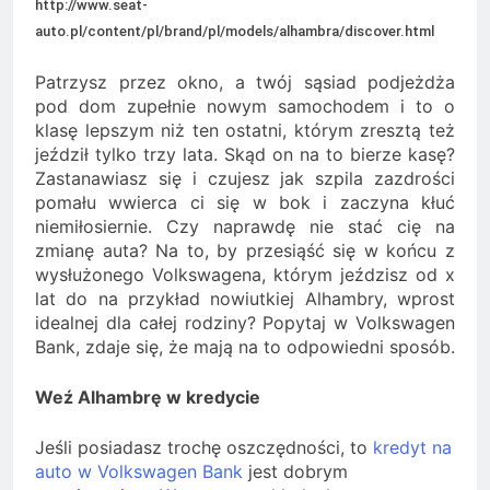
http://www.seat-
Minolta – kiedy wybrać
auto.pl/content/pl/brand/pl/models/alhambra/discover.html
kolorowe, a kiedy czarno-
2 Lata Ago
białe?
Na czym polega
Patrzysz przez okno, a twój sąsiad podjeżdża
rozliczanie podatku?
pod dom zupełnie nowym samochodem i to o
2 Lata Ago
klasę lepszym niż ten ostatni, którym zresztą też
jeździł tylko trzy lata. Skąd on na to bierze kasę?
Zastanawiasz się i czujesz jak szpila zazdrości
pomału wwierca ci się w bok i zaczyna kłuć
niemiłosiernie. Czy naprawdę nie stać cię na
zmianę auta? Na to, by przesiąść się w końcu z
wysłużonego Volkswagena, którym jeździsz od x
lat do na przykład nowiutkiej Alhambry, wprost
idealnej dla całej rodziny? Popytaj w Volkswagen
Bank, zdaje się, że mają na to odpowiedni sposób.
Weź Alhambrę w kredycie
Jeśli posiadasz trochę oszczędności, to
kredyt na
auto w Volkswagen Bank
jest dobrym