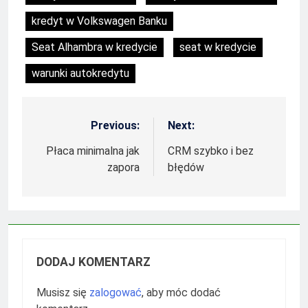
kredyt w Volkswagen Banku
Seat Alhambra w kredycie
seat w kredycie
warunki autokredytu
Previous:
Next:
Nawigacja
wpisu
Płaca minimalna jak
CRM szybko i bez
zapora
błędów
DODAJ KOMENTARZ
Musisz się
zalogować
, aby móc dodać