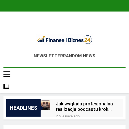
Skip
to
content
Finanse I Biznes
Jak Zadbać O Własne Finanse? Fachowa
NEWSLETTER
RANDOM NEWS
24
Wiedza, Pozwalająca Odnieść Sukces!
Jak wygląda profesjonalna
HEADLINES
realizacja podcastu krok
po kroku?
2 Miesiące Ago
Jakie są zalety
outsourcingu usług