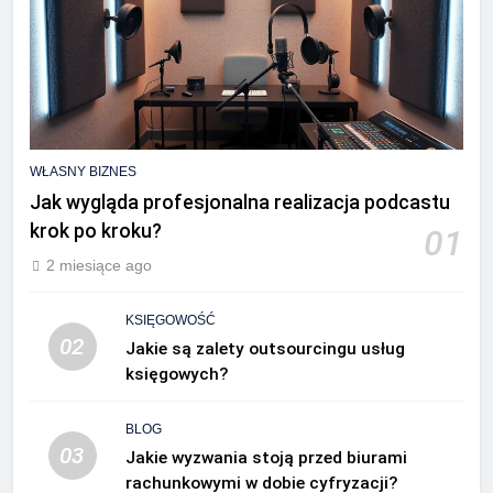
WŁASNY BIZNES
Jak wygląda profesjonalna realizacja podcastu
krok po kroku?
01
2 miesiące ago
KSIĘGOWOŚĆ
02
Jakie są zalety outsourcingu usług
księgowych?
BLOG
03
Jakie wyzwania stoją przed biurami
rachunkowymi w dobie cyfryzacji?