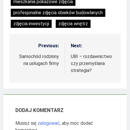
mieszkania pokazowe zdjęcia
profesjonalne zdjęcia obieków budowlanych
zdjęcia inwestycji
zdjęcia wnętrz
Previous:
Next:
Nawigacja
wpisu
Samochód rodzinny
UBI – rozdawnictwo
na usługach firmy
czy przemyślana
strategia?
DODAJ KOMENTARZ
Musisz się
zalogować
, aby móc dodać