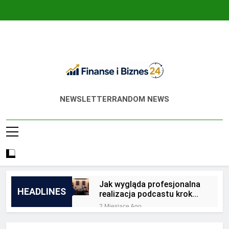
Skip
to
content
Finanse I Biznes
Jak Zadbać O Własne Finanse? Fachowa
NEWSLETTER
RANDOM NEWS
24
Wiedza, Pozwalająca Odnieść Sukces!
Jak wygląda profesjonalna
HEADLINES
realizacja podcastu krok
po kroku?
2 Miesiące Ago
Jakie są zalety
outsourcingu usług