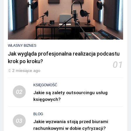
WŁASNY BIZNES
Jak wygląda profesjonalna realizacja podcastu
krok po kroku?
01
2 miesiące ago
KSIĘGOWOŚĆ
02
Jakie są zalety outsourcingu usług
księgowych?
BLOG
03
Jakie wyzwania stoją przed biurami
rachunkowymi w dobie cyfryzacji?