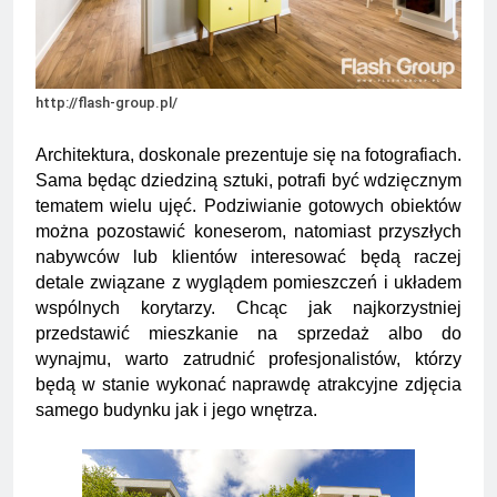
Minolta – kiedy wybrać
kolorowe, a kiedy czarno-
2 Lata Ago
białe?
Na czym polega
rozliczanie podatku?
http://flash-group.pl/
2 Lata Ago
Architektura, doskonale prezentuje się na fotografiach.
Sama będąc dziedziną sztuki, potrafi być wdzięcznym
tematem wielu ujęć. Podziwianie gotowych obiektów
można pozostawić koneserom, natomiast przyszłych
nabywców lub klientów interesować będą raczej
detale związane z wyglądem pomieszczeń i układem
wspólnych korytarzy. Chcąc jak najkorzystniej
przedstawić mieszkanie na sprzedaż albo do
wynajmu, warto zatrudnić profesjonalistów, którzy
będą w stanie wykonać naprawdę atrakcyjne zdjęcia
samego budynku jak i jego wnętrza.