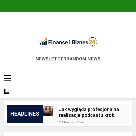
Skip
to
content
Finanse I Biznes
Jak Zadbać O Własne Finanse? Fachowa
NEWSLETTER
RANDOM NEWS
24
Wiedza, Pozwalająca Odnieść Sukces!
Jak wygląda profesjonalna
HEADLINES
realizacja podcastu krok
po kroku?
2 Miesiące Ago
Jakie są zalety
outsourcingu usług