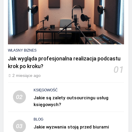
WŁASNY BIZNES
Jak wygląda profesjonalna realizacja podcastu
krok po kroku?
01
2 miesiące ago
KSIĘGOWOŚĆ
02
Jakie są zalety outsourcingu usług
księgowych?
BLOG
03
Jakie wyzwania stoją przed biurami