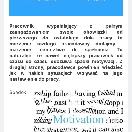
Minolta – kiedy wybrać
kolorowe, a kiedy czarno-
2 Lata Ago
białe?
Na czym polega
rozliczanie podatku?
Pracownik wypełniający z pełnym
2 Lata Ago
zaangażowaniem swoje obowiązki od
pierwszego do ostatniego dnia pracy to
marzenie każdego pracodawcy, dodajmy –
marzenie niemożliwe do spełnienia. To
naturalne, że nawet najlepszy pracownik od
czasu do czasu odczuwa spadki motywacji. Z
drugiej strony, pracodawca powinien wiedzieć
jak w takich sytuacjach wpływać na jego
nastawienie do pracy.
Spadek