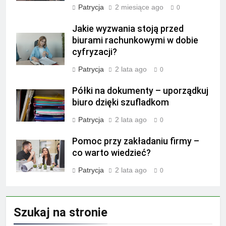
Patrycja
2 miesiące ago
0
Jakie wyzwania stoją przed
biurami rachunkowymi w dobie
cyfryzacji?
Patrycja
2 lata ago
0
Półki na dokumenty – uporządkuj
biuro dzięki szufladkom
Patrycja
2 lata ago
0
Pomoc przy zakładaniu firmy –
co warto wiedzieć?
Patrycja
2 lata ago
0
Szukaj na stronie