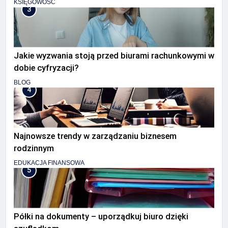
KSIĘGOWOŚĆ
3
Jakie wyzwania stoją przed biurami rachunkowymi w
dobie cyfryzacji?
BLOG
4
Najnowsze trendy w zarządzaniu biznesem
rodzinnym
EDUKACJA FINANSOWA
5
Półki na dokumenty – uporządkuj biuro dzięki