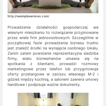
Minolta – kiedy wybrać
kolorowe, a kiedy czarno-
2 Lata Ago
białe?
Na czym polega
http://vasimpleservices.com/
rozliczanie podatku?
2 Lata Ago
Prowadzenie działalności gospodarczej we
własnym mieszkaniu to rozwiązanie przyjmowane
przez wiele firm jednoosobowych. Szczególnie w
początkowej fazie prowadzenia biznesu trudno
jest znaleźć środki na wynajęcie osobnego lokalu.
Zanim zatem powstanie reprezentacyjna siedziba
firmy, wielu biznesmenów umawia się na
spotkania z klientami, prowadzi rozmowy
marketingowe przez telefon lub przygotowuje
oferty przetargowe w zaciszu własnego M-2 i
gdzieś między kuchnią, a salonem zawiera umowy
handlowe i podpisuje ważne dokumenty.