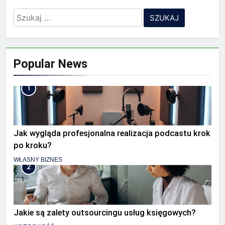
Szukaj:
Popular News
1
Jak wygląda profesjonalna realizacja podcastu krok
po kroku?
WŁASNY BIZNES
2
Jakie są zalety outsourcingu usług księgowych?