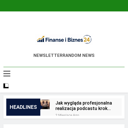
Skip
to
content
Finanse I Biznes
Jak Zadbać O Własne Finanse? Fachowa
NEWSLETTER
RANDOM NEWS
24
Wiedza, Pozwalająca Odnieść Sukces!
Jak wygląda profesjonalna
HEADLINES
realizacja podcastu krok
po kroku?
2 Miesiące Ago
Jakie są zalety
outsourcingu usług