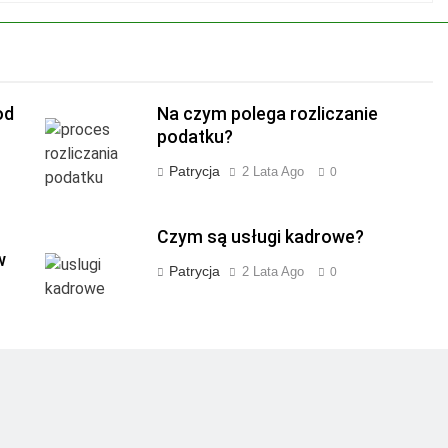
od
Na czym polega rozliczanie
podatku?
Patrycja
2 Lata Ago
0
Czym są usługi kadrowe?
w
Patrycja
2 Lata Ago
0