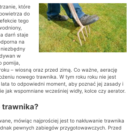
rzanie, które
 powietrza do
 efekcie tego
awodniony,
a darń staje
 odporna na
 niezbędny
y dywan w
o pomija,
oku – wiosną oraz przed zimą. Co ważne, aerację
żeniu nowego trawnika. W tym roku roku nie jest
c lata to odpowiedni moment, aby poznać jej zasady i
e jak wspomniane wcześniej widły, kolce czy aerator.
 trawnika?
wane, mówiąc najprościej jest to nakłuwanie trawnika
jednak pewnych zabiegów przygotowawczych. Przed