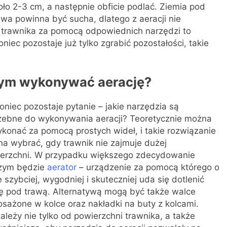
ło 2-3 cm, a następnie obficie podlać. Ziemia pod
wa powinna być sucha, dlatego z aeracji nie
 trawnika za pomocą odpowiednich narzędzi to
niec pozostaje już tylko zgrabić pozostałości, takie
czym wykonywać aerację?
oniec pozostaje pytanie – jakie narzędzia są
zebne do wykonywania aeracji? Teoretycznie można
ykonać za pomocą prostych wideł, i takie rozwiązanie
a wybrać, gdy trawnik nie zajmuje dużej
erzchni. W przypadku większego zdecydowanie
zym będzie
aerator
– urządzenie za pomocą którego o
e szybciej, wygodniej i skuteczniej uda się dotlenić
ę pod trawą. Alternatywą mogą być także walce
sażone w kolce oraz nakładki na buty z kolcami.
ależy nie tylko od powierzchni trawnika, a także