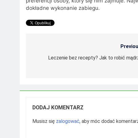
preferencji osoby, który się nim zajmuje. Na
dokładne wykonanie zabiegu.
Previou
Nawigacja
wpisu
Leczenie bez recepty? Jak to robić mądr
DODAJ KOMENTARZ
Musisz się
zalogować
, aby móc dodać komentarz