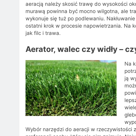
aeracją należy skosić trawę do wysokości oko
murawą powinna być mocno wilgotna, ale tra
wykonuje się tuż po podlewaniu. Nakłuwanie
ostatni krok w procesie napowietrzania. Na ko
jak filc i trawa.
Aerator, walec czy widły – 
Na k
potr
ją w
możn
powi
leps
wiel
gleb
wypo
Wybór narzędzi do aeracji w rzeczywistości z