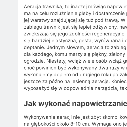
Aeracja trawnika, to inaczej mówiąc napowiet
ma na celu rozluźnienie gleby i dostarczenie
jej warstwy znajdującej się tuż pod trawą. W
zabiegu trawnik jest się lepiej odżywiony, n
zwiększają się jego zdolności regeneracyjne, 
się bardziej elastyczna, gęsta, wyrównana i
deptanie. Jednym słowem, aeracja to zabieg
dla każdego, komu marzy się piękny, zielon
ogrodzie. Niestety, wciąż wiele osób wciąż g
choć powinien być wykonywany dwa razy w r
wykonujemy dopiero od drugiego roku po zało
jeszcze za późno na jesienną aerację. Konie
wyposażyć się w odpowiednie narzędzia, taki
Jak wykonać napowietrzanie
Wykonywanie aeracji nie jest zbyt skompliko
na głębokości około 8-10 cm. Wymaga ono 