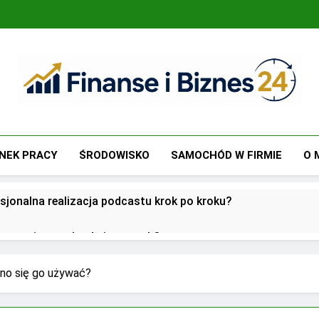
Finanse I Biznes 24
Jak Zadbać O Własne Finanse? Fachowa Wiedza, Pozwalają
NEK PRACY
ŚRODOWISKO
SAMOCHÓD W FIRMIE
O 
sjonalna realizacja podcastu krok po kroku?
utsourcingu usług księgowych?
oją przed biurami rachunkowymi w dobie cyfryzacji?
nno się go używać?
 w zarządzaniu biznesem rodzinnym