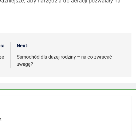
jważniejsze, aby narzędzia do aeracji pozwalały na
s:
Next:
ze
Samochód dla dużej rodziny – na co zwracać
uwagę?
.