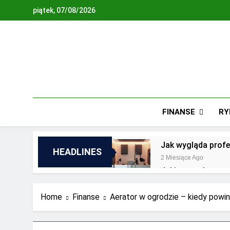
Skip
piątek, 07/08/2026
to
content
FINANSE
RY
Jak wygląda profe
HEADLINES
2 Miesiące Ago
Jakie są zalety o
2 Lata Ago
Jakie wyzwania st
Home
Finanse
Aerator w ogrodzie – kiedy powi
2 Lata Ago
Najnowsze trendy