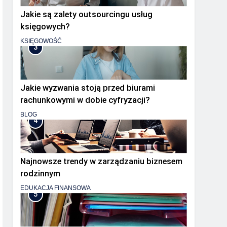
Jakie są zalety outsourcingu usług
księgowych?
KSIĘGOWOŚĆ
3
Jakie wyzwania stoją przed biurami
rachunkowymi w dobie cyfryzacji?
BLOG
4
Najnowsze trendy w zarządzaniu biznesem
rodzinnym
EDUKACJA FINANSOWA
5