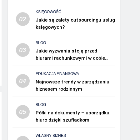
KSIĘGOWOŚĆ
02
Jakie są zalety outsourcingu usług
księgowych?
BLOG
03
Jakie wyzwania stoją przed
biurami rachunkowymi w dobie
cyfryzacji?
EDUKACJA FINANSOWA
04
Najnowsze trendy w zarządzaniu
biznesem rodzinnym
BLOG
05
Półki na dokumenty – uporządkuj
biuro dzięki szufladkom
WŁASNY BIZNES