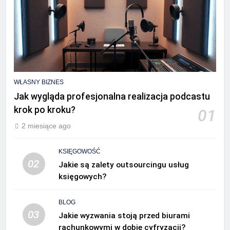
WŁASNY BIZNES
Jak wygląda profesjonalna realizacja podcastu
krok po kroku?
01
2 miesiące ago
KSIĘGOWOŚĆ
02
Jakie są zalety outsourcingu usług
księgowych?
BLOG
03
Jakie wyzwania stoją przed biurami
rachunkowymi w dobie cyfryzacji?