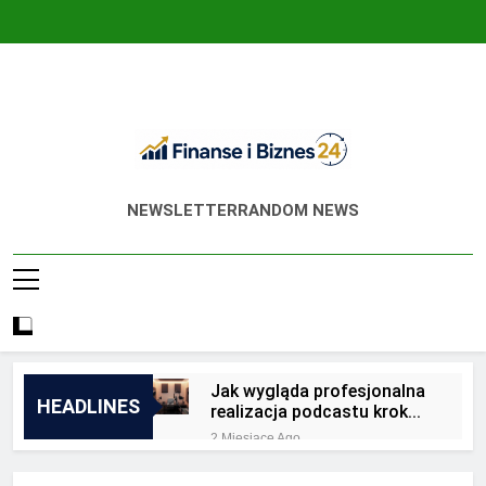
Skip
to
content
Finanse I Biznes
Jak Zadbać O Własne Finanse? Fachowa
NEWSLETTER
RANDOM NEWS
24
Wiedza, Pozwalająca Odnieść Sukces!
Jak wygląda profesjonalna
HEADLINES
realizacja podcastu krok
po kroku?
2 Miesiące Ago
Jakie są zalety
outsourcingu usług