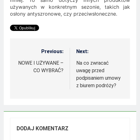
używanych w konkretnym sezonie, takich jak
osłony antyszronowe, czy przeciwsłoneczne.
Previous:
Next:
Nawigacja
wpisu
NOWE I UŻYWANE –
Na co zwracać
CO WYBRAĆ?
uwagę przed
podpisaniem umowy
z biurem podróży?
DODAJ KOMENTARZ