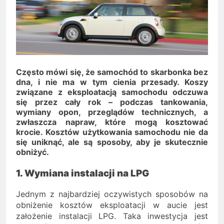
Minolta – kiedy wybrać
kolorowe, a kiedy czarno-
2 Lata Ago
białe?
Na czym polega
rozliczanie podatku?
2 Lata Ago
Często mówi się, że samochód to skarbonka bez
dna, i nie ma w tym cienia przesady. Koszy
związane z eksploatacją samochodu odczuwa
się przez cały rok – podczas tankowania,
wymiany opon, przeglądów technicznych, a
zwłaszcza napraw, które mogą kosztować
krocie. Kosztów użytkowania samochodu nie da
się uniknąć, ale są sposoby, aby je skutecznie
obniżyć.
1. Wymiana instalacji na LPG
Jednym z najbardziej oczywistych sposobów na
obniżenie kosztów eksploatacji w aucie jest
założenie instalacji LPG. Taka inwestycja jest