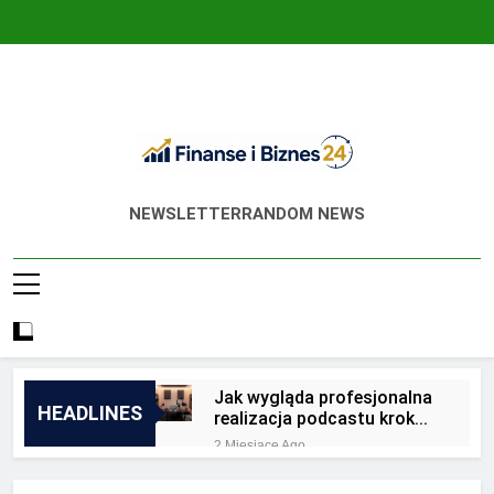
Skip
to
content
Finanse I Biznes
Jak Zadbać O Własne Finanse? Fachowa
NEWSLETTER
RANDOM NEWS
24
Wiedza, Pozwalająca Odnieść Sukces!
Jak wygląda profesjonalna
HEADLINES
realizacja podcastu krok
po kroku?
2 Miesiące Ago
Jakie są zalety
outsourcingu usług