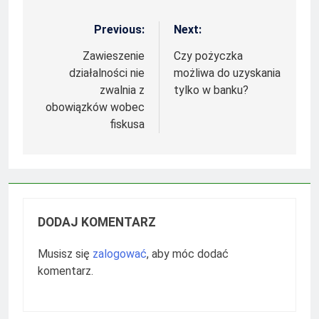
Previous:
Next:
Nawigacja
wpisu
Zawieszenie
Czy pożyczka
działalności nie
możliwa do uzyskania
zwalnia z
tylko w banku?
obowiązków wobec
fiskusa
DODAJ KOMENTARZ
Musisz się
zalogować
, aby móc dodać
komentarz.