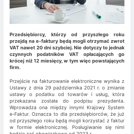
Minolta – kiedy wybrać
kolorowe, a kiedy czarno-
2 Lata Ago
białe?
Na czym polega
rozliczanie podatku?
2 Lata Ago
Przedsiębiorcy, którzy od przyszłego roku
przejdą na e-faktury będą mogli otrzymać zwrot
VAT nawet 20 dni szybciej. Nie dotyczy to jednak
czynnych podatników VAT opłacających go
krócej niż 12 miesięcy, w tym więc powstających
firm.
Przejście na fakturowanie elektroniczne wynika z
Ustawy z dnia 29 października 2021 r. o zmianie
ustawy o podatku od towarów i usług, która
przekazana została do podpisu prezydenta.
Wprowadza ona między innymi Krajowy System
e-Faktur. Oznacza to dla przedsiębiorców, że już
od przyszłego roku będą mogli korzystać z faktur
w formie elektronicznej. Posługiwanie się nimi
będzie zaś obowiązkowe od 2023 r.