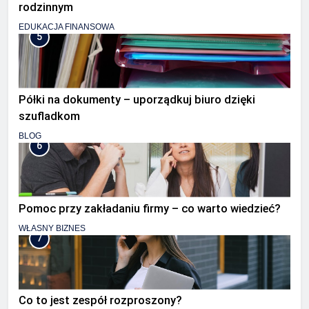
rodzinnym
EDUKACJA FINANSOWA
5
Półki na dokumenty – uporządkuj biuro dzięki
szufladkom
BLOG
6
Pomoc przy zakładaniu firmy – co warto wiedzieć?
WŁASNY BIZNES
7
Co to jest zespół rozproszony?