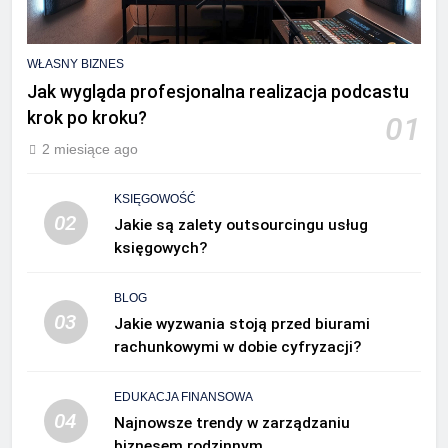
WŁASNY BIZNES
Jak wygląda profesjonalna realizacja podcastu
krok po kroku?
01
2 miesiące ago
KSIĘGOWOŚĆ
02
Jakie są zalety outsourcingu usług
księgowych?
BLOG
03
Jakie wyzwania stoją przed biurami
rachunkowymi w dobie cyfryzacji?
EDUKACJA FINANSOWA
04
Najnowsze trendy w zarządzaniu
biznesem rodzinnym