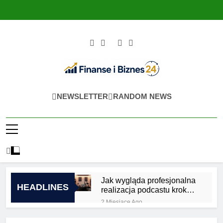
Skip
to
content
Finanse I Biznes
Jak Zadbać O Własne Finanse? Fachowa
NEWSLETTER
RANDOM NEWS
24
Wiedza, Pozwalająca Odnieść Sukces!
Jak wygląda profesjonalna
HEADLINES
realizacja podcastu krok
po kroku?
2 Miesiące Ago
Jakie są zalety
outsourcingu usług