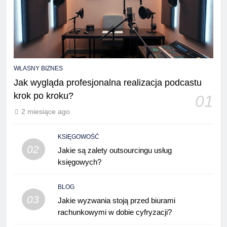
WŁASNY BIZNES
Jak wygląda profesjonalna realizacja podcastu
krok po kroku?
01
2 miesiące ago
KSIĘGOWOŚĆ
02
Jakie są zalety outsourcingu usług
księgowych?
BLOG
03
Jakie wyzwania stoją przed biurami
rachunkowymi w dobie cyfryzacji?