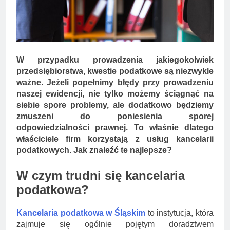
Minolta – kiedy wybrać
kolorowe, a kiedy czarno-
2 Lata Ago
białe?
Na czym polega
rozliczanie podatku?
2 Lata Ago
W przypadku prowadzenia jakiegokolwiek
przedsiębiorstwa, kwestie podatkowe są niezwykle
ważne. Jeżeli popełnimy błędy przy prowadzeniu
naszej ewidencji, nie tylko możemy ściągnąć na
siebie spore problemy, ale dodatkowo będziemy
zmuszeni do poniesienia sporej
odpowiedzialności prawnej. To właśnie dlatego
właściciele firm korzystają z usług kancelarii
podatkowych. Jak znaleźć te najlepsze?
W czym trudni się kancelaria
podatkowa?
Kancelaria podatkowa w Śląskim
to instytucja, która
zajmuje się ogólnie pojętym doradztwem