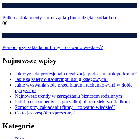
Blog
Półki na dokumenty – uporządkuj biuro dzięki szufladkom
06
Własny biznes
Pomoc przy zakładaniu firmy – co warto wiedzieć?
Najnowsze wpisy
Jak wygląda profesjonalna realizacja podcastu krok po kroku?
Jakie są zalety outsourcingu usług księgowych?
Jakie wyzwania stoją przed biurami rachunkowymi w dobie
cyfryzacji?
Najnowsze trendy w zarządzaniu biznesem rodzinnym
Półki na dokumenty – uporządkuj biuro dzięki szufladkom
Pomoc przy zakładaniu firmy – co warto wiedzieć?
Co to jest zespół rozproszony?
Kategorie