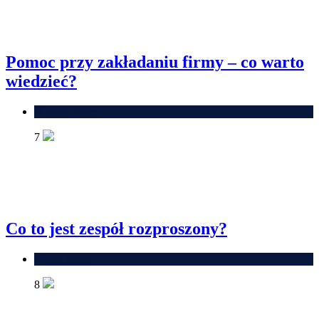
Pomoc przy zakładaniu firmy – co warto
wiedzieć?
Własny biznes
7
Co to jest zespół rozproszony?
Rynek pracy
8