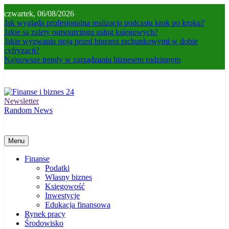
Skip
czwartek, 06/08/2026
to
Jak wygląda profesjonalna realizacja podcastu krok po kroku?
content
Jakie są zalety outsourcingu usług księgowych?
Jakie wyzwania stoją przed biurami rachunkowymi w dobie
cyfryzacji?
Najnowsze trendy w zarządzaniu biznesem rodzinnym
Newsletter
Finanse i biznes 24
Jak zadbać o własne finanse? Fachowa wiedza, pozwalająca odnieść
Random News
sukces!
Menu
Finanse
Podatki
Własny biznes
Księgowość
Inwestycje
Edukacja finansowa
Rynek pracy
Środowisko