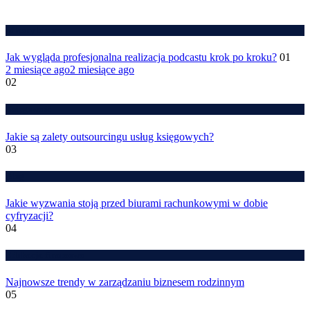
Własny biznes
Jak wygląda profesjonalna realizacja podcastu krok po kroku?
01
2 miesiące ago
2 miesiące ago
02
Księgowość
Jakie są zalety outsourcingu usług księgowych?
03
Blog
Jakie wyzwania stoją przed biurami rachunkowymi w dobie
cyfryzacji?
04
Edukacja finansowa
Najnowsze trendy w zarządzaniu biznesem rodzinnym
05