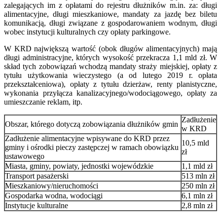
zalegających im z opłatami do rejestru dłużników m.in. za: długi
alimentacyjne, długi mieszkaniowe, mandaty za jazdę bez biletu
komunikacją, długi związane z gospodarowaniem wodnym, długi
wobec instytucji kulturalnych czy opłaty parkingowe.
W KRD największą wartość (obok długów alimentacyjnych) mają
długi administracyjne, których wysokość przekracza 1,1 mld zł. W
skład tych zobowiązań wchodzą mandaty straży miejskiej, opłaty z
tytułu użytkowania wieczystego (a od lutego 2019 r. opłata
przekształceniowa), opłaty z tytułu dzierżaw, renty planistyczne,
wykonania przyłącza kanalizacyjnego/wodociągowego, opłaty za
umieszczanie reklam, itp.
Zadłużenie
Obszar, którego dotyczą zobowiązania dłużników gmin
w KRD
Zadłużenie alimentacyjne wpisywane do KRD przez
10,5 mld
gminy i ośrodki pieczy zastępczej w ramach obowiązku
zł
ustawowego
Miasta, gminy, powiaty, jednostki wojewódzkie
1,1 mld zł
Transport pasażerski
513 mln zł
Mieszkaniowy/nieruchomości
250 mln zł
Gospodarka wodna, wodociągi
6,1 mln zł
Instytucje kulturalne
2,8 mln zł