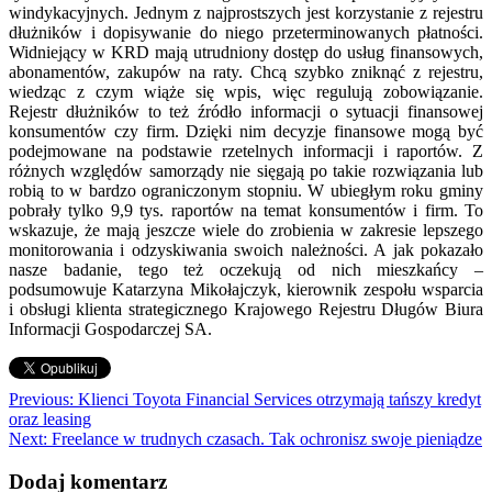
windykacyjnych. Jednym z najprostszych jest korzystanie z rejestru
dłużników i dopisywanie do niego przeterminowanych płatności.
Widniejący w KRD mają utrudniony dostęp do usług finansowych,
abonamentów, zakupów na raty. Chcą szybko zniknąć z rejestru,
wiedząc z czym wiąże się wpis, więc regulują zobowiązanie.
Rejestr dłużników to też źródło informacji o sytuacji finansowej
konsumentów czy firm. Dzięki nim decyzje finansowe mogą być
podejmowane na podstawie rzetelnych informacji i raportów. Z
różnych względów samorządy nie sięgają po takie rozwiązania lub
robią to w bardzo ograniczonym stopniu. W ubiegłym roku gminy
pobrały tylko 9,9 tys. raportów na temat konsumentów i firm. To
wskazuje, że mają jeszcze wiele do zrobienia w zakresie lepszego
monitorowania i odzyskiwania swoich należności. A jak pokazało
nasze badanie, tego też oczekują od nich mieszkańcy –
podsumowuje Katarzyna Mikołajczyk, kierownik zespołu wsparcia
i obsługi klienta strategicznego Krajowego Rejestru Długów Biura
Informacji Gospodarczej SA.
Nawigacja
Previous:
Klienci Toyota Financial Services otrzymają tańszy kredyt
oraz leasing
wpisu
Next:
Freelance w trudnych czasach. Tak ochronisz swoje pieniądze
Dodaj komentarz