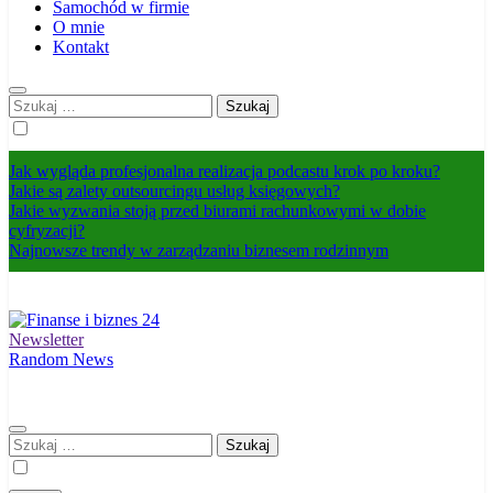
Samochód w firmie
O mnie
Kontakt
Szukaj:
Jak wygląda profesjonalna realizacja podcastu krok po kroku?
Jakie są zalety outsourcingu usług księgowych?
Jakie wyzwania stoją przed biurami rachunkowymi w dobie
cyfryzacji?
Najnowsze trendy w zarządzaniu biznesem rodzinnym
Newsletter
Finanse i biznes 24
Jak zadbać o własne finanse? Fachowa wiedza, pozwalająca odnieść
Random News
sukces!
Szukaj: