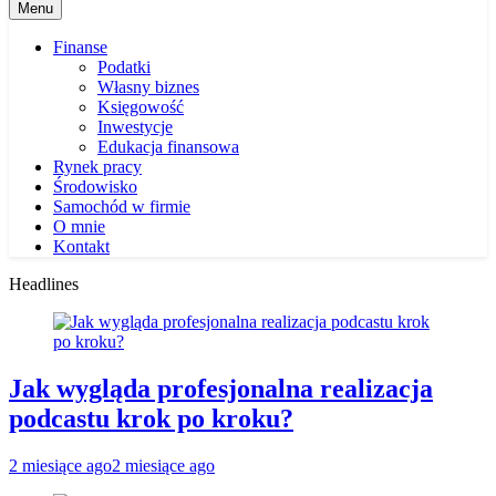
Menu
Finanse
Podatki
Własny biznes
Księgowość
Inwestycje
Edukacja finansowa
Rynek pracy
Środowisko
Samochód w firmie
O mnie
Kontakt
Headlines
Jak wygląda profesjonalna realizacja
podcastu krok po kroku?
2 miesiące ago
2 miesiące ago