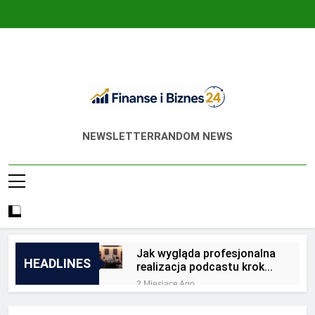
Skip
to
content
Finanse I Biznes
Jak Zadbać O Własne Finanse? Fachowa
NEWSLETTER
RANDOM NEWS
24
Wiedza, Pozwalająca Odnieść Sukces!
Jak wygląda profesjonalna
HEADLINES
realizacja podcastu krok
po kroku?
2 Miesiące Ago
Jakie są zalety
outsourcingu usług