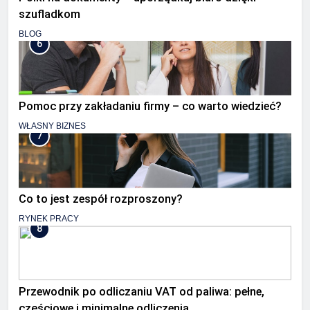
szufladkom
BLOG
6
Pomoc przy zakładaniu firmy – co warto wiedzieć?
WŁASNY BIZNES
7
Co to jest zespół rozproszony?
RYNEK PRACY
8
Przewodnik po odliczaniu VAT od paliwa: pełne,
częściowe i minimalne odliczenia