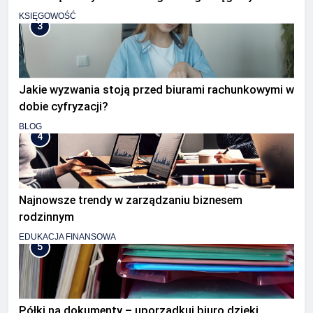
KSIĘGOWOŚĆ
3
Jakie wyzwania stoją przed biurami rachunkowymi w
dobie cyfryzacji?
BLOG
4
Najnowsze trendy w zarządzaniu biznesem
rodzinnym
EDUKACJA FINANSOWA
5
Półki na dokumenty – uporządkuj biuro dzięki