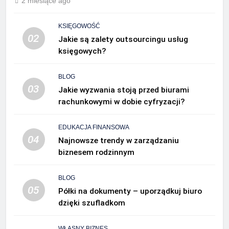
2 miesiące ago
KSIĘGOWOŚĆ
02
Jakie są zalety outsourcingu usług
księgowych?
BLOG
03
Jakie wyzwania stoją przed biurami
rachunkowymi w dobie cyfryzacji?
EDUKACJA FINANSOWA
04
Najnowsze trendy w zarządzaniu
biznesem rodzinnym
BLOG
05
Półki na dokumenty – uporządkuj biuro
dzięki szufladkom
WŁASNY BIZNES