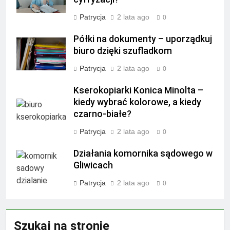
Patrycja
2 lata ago
0
Półki na dokumenty – uporządkuj
biuro dzięki szufladkom
Patrycja
2 lata ago
0
Kserokopiarki Konica Minolta –
kiedy wybrać kolorowe, a kiedy
czarno-białe?
Patrycja
2 lata ago
0
Działania komornika sądowego w
Gliwicach
Patrycja
2 lata ago
0
Szukaj na stronie