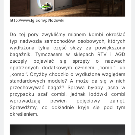
Minolta – kiedy wybrać
kolorowe, a kiedy czarno-
2 Lata Ago
białe?
Na czym polega
http://www.lg.com/pl/lodowki
rozliczanie podatku?
2 Lata Ago
Do tej pory zwykliśmy mianem kombi określać
typ nadwozia samochodów osobowych, których
wydłużona tylna część służy za powiększony
bagażnik. Tymczasem w sklepach RTV i AGD
zaczęły pojawiać się sprzęty o nazwach
opatrzonych dodatkowym członem „combi” lub
„kombi”. Czyżby chodziło o wydłużone względem
standardowych modele? A może da się w nich
przechowywać bagaż? Sprawa byłaby jasna w
przypadku szaf combi, jednak lodówki combi
wprowadzają pewien pojęciowy zamęt.
Sprawdźmy, co dokładnie kryje się pod tym
określeniem.