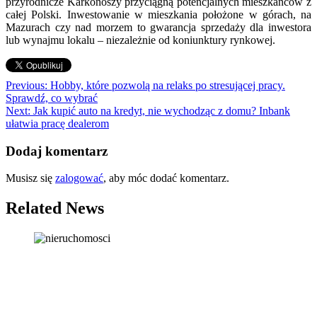
przyrodnicze Karkonoszy przyciągną potencjalnych mieszkańców z
całej Polski. Inwestowanie w mieszkania położone w górach, na
Mazurach czy nad morzem to gwarancja sprzedaży dla inwestora
lub wynajmu lokalu – niezależnie od koniunktury rynkowej.
Nawigacja
Previous:
Hobby, które pozwolą na relaks po stresującej pracy.
Sprawdź, co wybrać
wpisu
Next:
Jak kupić auto na kredyt, nie wychodząc z domu? Inbank
ułatwia pracę dealerom
Dodaj komentarz
Musisz się
zalogować
, aby móc dodać komentarz.
Related News