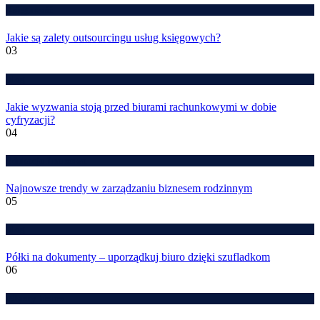
Księgowość
Jakie są zalety outsourcingu usług księgowych?
03
Blog
Jakie wyzwania stoją przed biurami rachunkowymi w dobie
cyfryzacji?
04
Edukacja finansowa
Najnowsze trendy w zarządzaniu biznesem rodzinnym
05
Blog
Półki na dokumenty – uporządkuj biuro dzięki szufladkom
06
Własny biznes