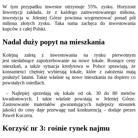
W tym przypadku inwestor otrzymuje 55%. zysku. Horyzont
Inwestycji zakłada, że z każdego zainwestowanego miliona,
inwestycja w Jeleniej Górze powinna wygenerować ponad pół
miliona złotych zysku. Taka suma zachęca do inwestowania
kupców z całej Polski.
Nadal duży popyt na mieszkania
Kolejną zaletą z inwestowania na rynku pierwotnym
jest niesłabnące zapotrzebowanie na nowe lokale. Rosnące ceny
mieszkań, a także sytuacja kredytowa w Polsce sprawiają, że
konsumenci chętniej wybierają lokale, które z założenia mają
posłużyć latami. Takie właśnie są nowe mieszkania na dopiero co
powstałych osiedlach.
– Najlepiej sprzedają się lokale od ok. 30 do 80 metrów
kwadratowych. I takie właśnie powstają w Jeleniej Górze.
Zastosowanie materiałów gwarantujących najlepszy stosunek
jakości do ceny daje przewagę nad konkurencją – dodaje prezes
Paweł Kuczera.
Korzyść nr 3: rośnie rynek najmu