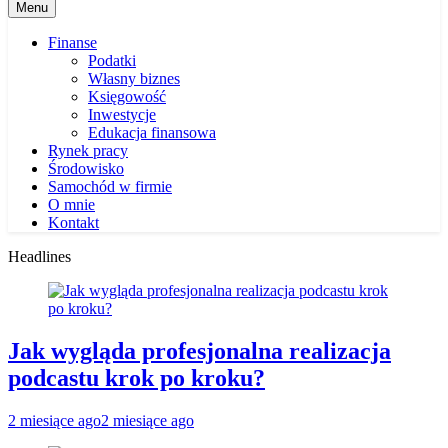
Menu
Finanse
Podatki
Własny biznes
Księgowość
Inwestycje
Edukacja finansowa
Rynek pracy
Środowisko
Samochód w firmie
O mnie
Kontakt
Headlines
Jak wygląda profesjonalna realizacja
podcastu krok po kroku?
2 miesiące ago
2 miesiące ago