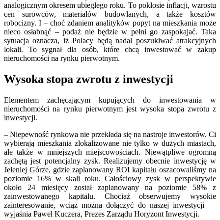
analogicznym okresem ubiegłego roku. To pokłosie inflacji, wzrostu
cen surowców, materiałów budowlanych, a także kosztów
robocizny. I – choć zdaniem analityków popyt na mieszkania może
nieco osłabnąć – podaż nie będzie w pełni go zaspokajać. Taka
sytuacja oznacza, iż Polacy będą nadal poszukiwać atrakcyjnych
lokali. To sygnał dla osób, które chcą inwestować w zakup
nieruchomości na rynku pierwotnym.
Wysoka stopa zwrotu z inwestycji
Elementem zachęcającym kupujących do inwestowania w
nieruchomości na rynku pierwotnym jest wysoka stopa zwrotu z
inwestycji.
– Niepewność rynkowa nie przekłada się na nastroje inwestorów. Ci
wybierają mieszkania zlokalizowane nie tylko w dużych miastach,
ale także w mniejszych miejscowościach. Niewątpliwe ogromną
zachętą jest potencjalny zysk. Realizujemy obecnie inwestycję w
Jeleniej Górze, gdzie zaplanowany ROI kapitału oszacowaliśmy na
poziomie 16% w skali roku. Całościowy zysk w perspektywie
około 24 miesięcy został zaplanowany na poziomie 58% z
zainwestowanego kapitału. Chociaż obserwujemy wysokie
zainteresowanie, wciąż można dołączyć do naszej inwestycji –
wyjaśnia Paweł Kuczera, Prezes Zarządu Horyzont Inwestycji.