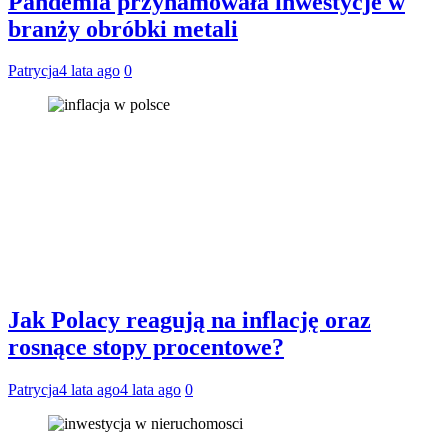
Pandemia przyhamowała inwestycje w
branży obróbki metali
Patrycja
4 lata ago
0
Jak Polacy reagują na inflację oraz
rosnące stopy procentowe?
Patrycja
4 lata ago
4 lata ago
0