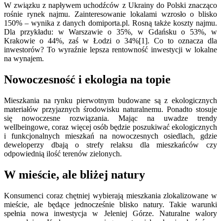
W związku z napływem uchodźców z Ukrainy do Polski znacząco
rośnie rynek najmu. Zainteresowanie lokalami wzrosło o blisko
150% – wynika z danych domiporta.pl. Rosną także koszty najmu.
Dla przykładu: w Warszawie o 35%, w Gdańsku o 53%, w
Krakowie o 44%, zaś w Łodzi o 34%[1]. Co to oznacza dla
inwestorów? To wyraźnie lepsza rentowność inwestycji w lokalne
na wynajem.
Nowoczesność i ekologia na topie
Mieszkania na rynku pierwotnym budowane są z ekologicznych
materiałów przyjaznych środowisku naturalnemu. Ponadto stosuje
się nowoczesne rozwiązania. Mając na uwadze trendy
wellbeingowe, coraz więcej osób będzie poszukiwać ekologicznych
i funkcjonalnych mieszkań na nowoczesnych osiedlach, gdzie
deweloperzy dbają o strefy relaksu dla mieszkańców czy
odpowiednią ilość terenów zielonych.
W mieście, ale bliżej natury
Konsumenci coraz chętniej wybierają mieszkania zlokalizowane w
mieście, ale będące jednocześnie blisko natury. Takie warunki
spełnia nowa inwestycja w Jeleniej Górze. Naturalne walory