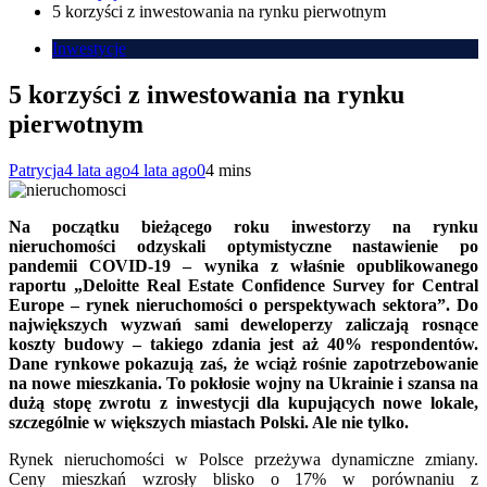
5 korzyści z inwestowania na rynku pierwotnym
Inwestycje
5 korzyści z inwestowania na rynku
pierwotnym
Patrycja
4 lata ago
4 lata ago
0
4 mins
Na początku bieżącego roku inwestorzy na rynku
nieruchomości odzyskali optymistyczne nastawienie po
pandemii COVID-19 – wynika z właśnie opublikowanego
raportu „Deloitte Real Estate Confidence Survey for Central
Europe – rynek nieruchomości o perspektywach sektora”. Do
największych wyzwań sami deweloperzy zaliczają rosnące
koszty budowy – takiego zdania jest aż 40% respondentów.
Dane rynkowe pokazują zaś, że wciąż rośnie zapotrzebowanie
na nowe mieszkania. To pokłosie wojny na Ukrainie i szansa na
dużą stopę zwrotu z inwestycji dla kupujących nowe lokale,
szczególnie w większych miastach Polski. Ale nie tylko.
Rynek nieruchomości w Polsce przeżywa dynamiczne zmiany.
Ceny mieszkań wzrosły blisko o 17% w porównaniu z