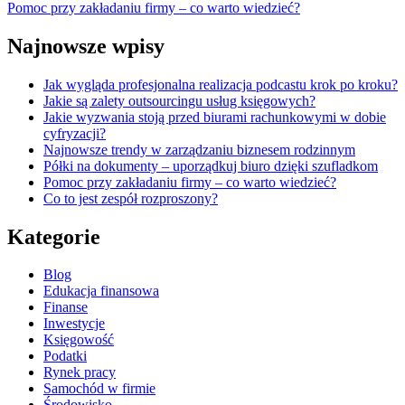
Pomoc przy zakładaniu firmy – co warto wiedzieć?
Najnowsze wpisy
Jak wygląda profesjonalna realizacja podcastu krok po kroku?
Jakie są zalety outsourcingu usług księgowych?
Jakie wyzwania stoją przed biurami rachunkowymi w dobie
cyfryzacji?
Najnowsze trendy w zarządzaniu biznesem rodzinnym
Półki na dokumenty – uporządkuj biuro dzięki szufladkom
Pomoc przy zakładaniu firmy – co warto wiedzieć?
Co to jest zespół rozproszony?
Kategorie
Blog
Edukacja finansowa
Finanse
Inwestycje
Księgowość
Podatki
Rynek pracy
Samochód w firmie
Środowisko