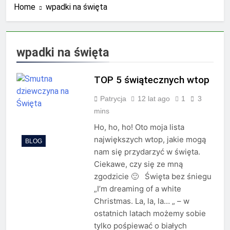
Home
wpadki na święta
księgowych?
2 Lata Ago
Jakie wyzwania stoją przed
biurami rachunkowymi w
dobie cyfryzacji?
2 Lata Ago
wpadki na święta
Najnowsze trendy w
zarządzaniu biznesem
rodzinnym
TOP 5 świątecznych wtop
2 Lata Ago
Półki na dokumenty –
Patrycja
12 lat ago
1
3
uporządkuj biuro dzięki
szufladkom
mins
2 Lata Ago
Pomoc przy zakładaniu
Ho, ho, ho! Oto moja lista
firmy – co warto
największych wtop, jakie mogą
BLOG
wiedzieć?
2 Lata Ago
nam się przydarzyć w święta.
Co to jest zespół
Ciekawe, czy się ze mną
rozproszony?
zgodzicie 🙂 Święta bez śniegu
2 Lata Ago
„I’m dreaming of a white
Przewodnik po odliczaniu
Christmas. La, la, la… „ – w
VAT od paliwa: pełne,
częściowe i minimalne
ostatnich latach możemy sobie
2 Lata Ago
odliczenia
tylko pośpiewać o białych
Kserokopiarki Konica