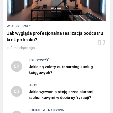
WŁASNY BIZNES
Jak wygląda profesjonalna realizacja podcastu
krok po kroku?
01
2 miesiące ago
KSIĘGOWOŚĆ
02
Jakie są zalety outsourcingu usług
księgowych?
BLOG
03
Jakie wyzwania stoją przed biurami
rachunkowymi w dobie cyfryzacji?
EDUKACJA FINANSOWA