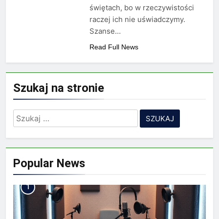
Minolta – kiedy wybrać
świętach, bo w rzeczywistości
kolorowe, a kiedy czarno-
2 Lata Ago
raczej ich nie uświadczymy.
białe?
Na czym polega
Szanse…
rozliczanie podatku?
Read Full News
2 Lata Ago
Szukaj na stronie
Szukaj:
Popular News
1