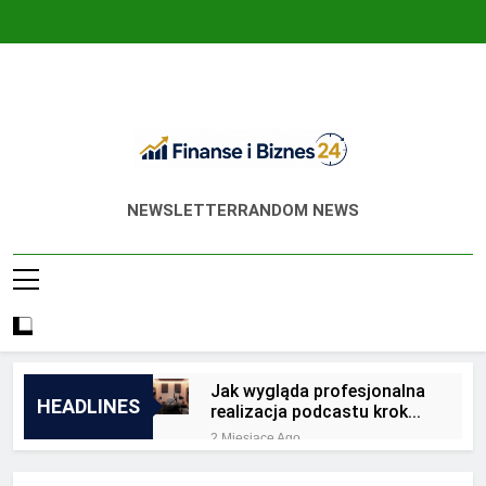
Skip
to
content
Finanse I Biznes
Jak Zadbać O Własne Finanse? Fachowa
NEWSLETTER
RANDOM NEWS
24
Wiedza, Pozwalająca Odnieść Sukces!
Jak wygląda profesjonalna
HEADLINES
realizacja podcastu krok
po kroku?
2 Miesiące Ago
Jakie są zalety
outsourcingu usług