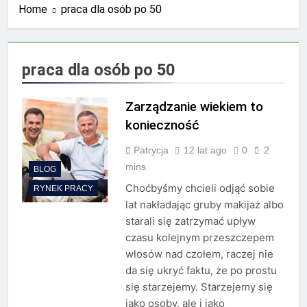
Home
praca dla osób po 50
księgowych?
2 Lata Ago
Jakie wyzwania stoją przed
biurami rachunkowymi w
dobie cyfryzacji?
2 Lata Ago
praca dla osób po 50
Najnowsze trendy w
zarządzaniu biznesem
rodzinnym
Zarządzanie wiekiem to
2 Lata Ago
Półki na dokumenty –
konieczność
uporządkuj biuro dzięki
szufladkom
Patrycja
12 lat ago
0
2
2 Lata Ago
Pomoc przy zakładaniu
mins
BLOG
firmy – co warto
Choćbyśmy chcieli odjąć sobie
RYNEK PRACY
wiedzieć?
2 Lata Ago
lat nakładając gruby makijaż albo
Co to jest zespół
starali się zatrzymać upływ
rozproszony?
czasu kolejnym przeszczepem
2 Lata Ago
włosów nad czołem, raczej nie
Przewodnik po odliczaniu
VAT od paliwa: pełne,
da się ukryć faktu, że po prostu
częściowe i minimalne
się starzejemy. Starzejemy się
2 Lata Ago
odliczenia
Kserokopiarki Konica
jako osoby, ale i jako