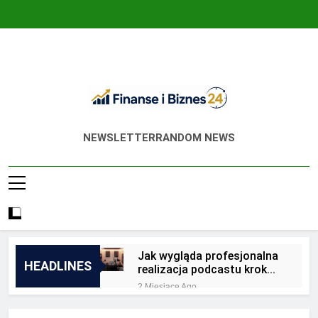
Skip
to
content
Finanse I Biznes
Jak Zadbać O Własne Finanse? Fachowa
NEWSLETTER
RANDOM NEWS
24
Wiedza, Pozwalająca Odnieść Sukces!
Jak wygląda profesjonalna
HEADLINES
realizacja podcastu krok
po kroku?
2 Miesiące Ago
Jakie są zalety
outsourcingu usług