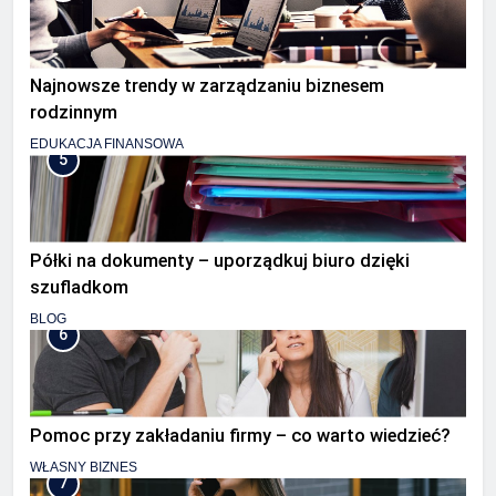
Najnowsze trendy w zarządzaniu biznesem
rodzinnym
EDUKACJA FINANSOWA
5
Półki na dokumenty – uporządkuj biuro dzięki
szufladkom
BLOG
6
Pomoc przy zakładaniu firmy – co warto wiedzieć?
WŁASNY BIZNES
7