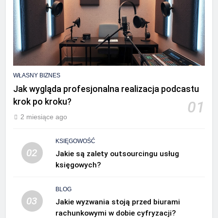
WŁASNY BIZNES
Jak wygląda profesjonalna realizacja podcastu
krok po kroku?
01
2 miesiące ago
KSIĘGOWOŚĆ
02
Jakie są zalety outsourcingu usług
księgowych?
BLOG
03
Jakie wyzwania stoją przed biurami
rachunkowymi w dobie cyfryzacji?