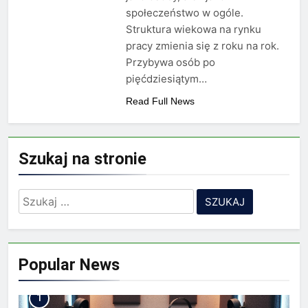
Minolta – kiedy wybrać
społeczeństwo w ogóle.
kolorowe, a kiedy czarno-
2 Lata Ago
Struktura wiekowa na rynku
białe?
Na czym polega
pracy zmienia się z roku na rok.
rozliczanie podatku?
Przybywa osób po
2 Lata Ago
pięćdziesiątym…
Read Full News
Szukaj na stronie
Szukaj:
Popular News
1