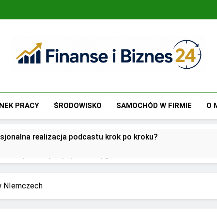
Finanse I Biznes 24
Jak Zadbać O Własne Finanse? Fachowa Wiedza, Pozwalają
NEK PRACY
ŚRODOWISKO
SAMOCHÓD W FIRMIE
O 
sjonalna realizacja podcastu krok po kroku?
utsourcingu usług księgowych?
oją przed biurami rachunkowymi w dobie cyfryzacji?
 w NIemczech
 w zarządzaniu biznesem rodzinnym