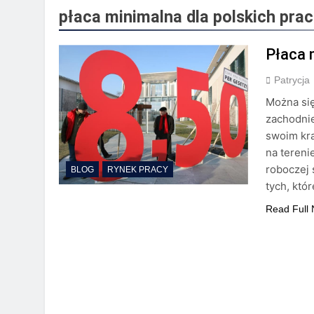
2 Lata Ago
płaca minimalna dla polskich pr
Półki na dokument
2 Lata Ago
Płaca 
Pomoc przy zakład
2 Lata Ago
Patrycja
Przewodnik po odl
Można się
2 Lata Ago
zachodnie
Kserokopiarki Koni
swoim kra
2 Lata Ago
na tereni
Na czym polega ro
roboczej 
BLOG
RYNEK PRACY
2 Lata Ago
tych, któ
Read Full