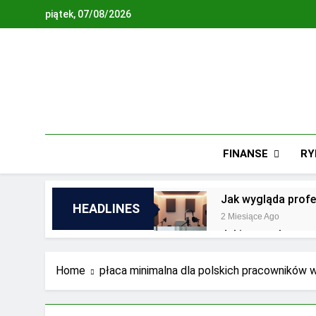
Skip
piątek, 07/08/2026
to
content
FINANSE
RY
Jak wygląda profe
HEADLINES
2 Miesiące Ago
Jakie są zalety o
2 Lata Ago
Jakie wyzwania st
Home
płaca minimalna dla polskich pracowników
2 Lata Ago
Najnowsze trendy