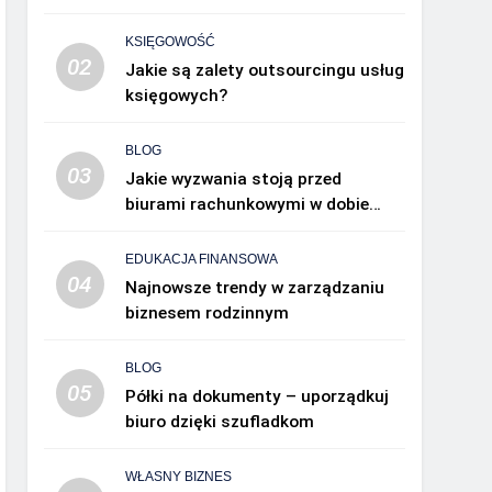
KSIĘGOWOŚĆ
02
Jakie są zalety outsourcingu usług
księgowych?
BLOG
03
Jakie wyzwania stoją przed
biurami rachunkowymi w dobie
cyfryzacji?
EDUKACJA FINANSOWA
04
Najnowsze trendy w zarządzaniu
biznesem rodzinnym
BLOG
05
Półki na dokumenty – uporządkuj
biuro dzięki szufladkom
WŁASNY BIZNES