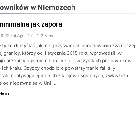
acowników w NIemczech
y – uporządkuj biuro dzięki szufladkom
minimalna jak zapora
aniu firmy – co warto wiedzieć?
Co to jest
2 Lata Ago
12 Lat Ago
0
2 Mins
iczaniu VAT od paliwa: pełne, częściowe i minimalne odliczen
 tylko domyślać jaki cel przyświecał mocodawcom zza naszej
j granicy, którzy od 1 stycznia 2015 roku wprowadzili w
ca Minolta – kiedy wybrać kolorowe, a kiedy czarno-białe?
ju przepisy o płacy minimalnej dla wszystkich pracowników
e ich kraju. Czyżby chodziło o powstrzymanie fali siły
zliczanie podatku?
stale napływającej do nich z krajów ościennych, zwłaszcza
re od niedawna są w Unii…
 News