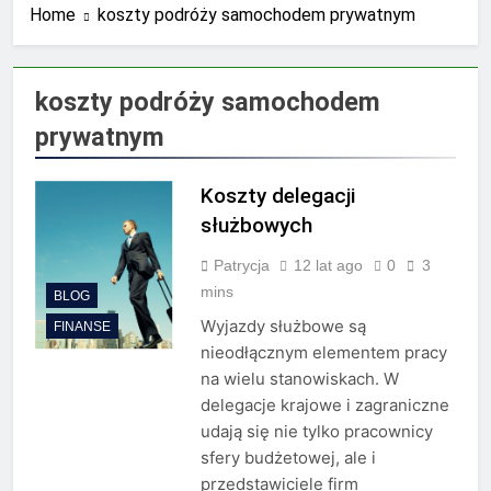
Home
koszty podróży samochodem prywatnym
księgowych?
2 Lata Ago
Jakie wyzwania stoją przed
biurami rachunkowymi w
dobie cyfryzacji?
koszty podróży samochodem
2 Lata Ago
Najnowsze trendy w
prywatnym
zarządzaniu biznesem
rodzinnym
2 Lata Ago
Koszty delegacji
Półki na dokumenty –
uporządkuj biuro dzięki
służbowych
szufladkom
2 Lata Ago
Pomoc przy zakładaniu
Patrycja
12 lat ago
0
3
firmy – co warto
mins
BLOG
wiedzieć?
2 Lata Ago
Wyjazdy służbowe są
FINANSE
Co to jest zespół
nieodłącznym elementem pracy
rozproszony?
na wielu stanowiskach. W
2 Lata Ago
delegacje krajowe i zagraniczne
Przewodnik po odliczaniu
udają się nie tylko pracownicy
VAT od paliwa: pełne,
częściowe i minimalne
sfery budżetowej, ale i
2 Lata Ago
odliczenia
Kserokopiarki Konica
przedstawiciele firm