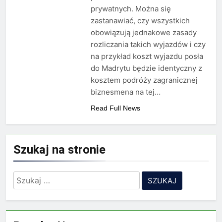
Minolta – kiedy wybrać
prywatnych. Można się
kolorowe, a kiedy czarno-
2 Lata Ago
zastanawiać, czy wszystkich
białe?
Na czym polega
obowiązują jednakowe zasady
rozliczanie podatku?
rozliczania takich wyjazdów i czy
2 Lata Ago
na przykład koszt wyjazdu posła
do Madrytu będzie identyczny z
kosztem podróży zagranicznej
biznesmena na tej…
Read Full News
Szukaj na stronie
Szukaj: