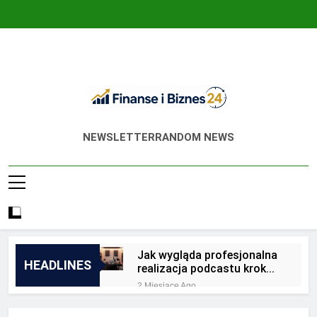
Skip
to
content
Finanse I Biznes
Jak Zadbać O Własne Finanse? Fachowa
NEWSLETTER
RANDOM NEWS
24
Wiedza, Pozwalająca Odnieść Sukces!
Jak wygląda profesjonalna
HEADLINES
realizacja podcastu krok
po kroku?
2 Miesiące Ago
Jakie są zalety
outsourcingu usług