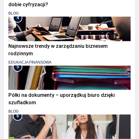
dobie cyfryzacji?
BLOG
4
Najnowsze trendy w zarządzaniu biznesem
rodzinnym
EDUKACJA FINANSOWA
5
Półki na dokumenty – uporządkuj biuro dzięki
szufladkom
BLOG
6