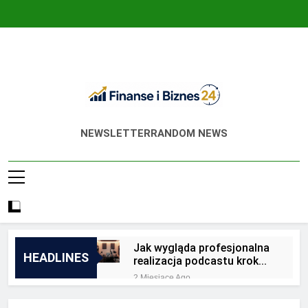
Skip
to
content
Finanse I Biznes
Jak Zadbać O Własne Finanse? Fachowa
NEWSLETTER
RANDOM NEWS
24
Wiedza, Pozwalająca Odnieść Sukces!
Jak wygląda profesjonalna
HEADLINES
realizacja podcastu krok
po kroku?
2 Miesiące Ago
Jakie są zalety
outsourcingu usług