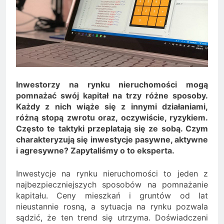
Minolta – kiedy wybrać
kolorowe, a kiedy czarno-
2 Lata Ago
białe?
Na czym polega
rozliczanie podatku?
2 Lata Ago
Inwestorzy na rynku nieruchomości mogą
pomnażać swój kapitał na trzy różne sposoby.
Każdy z nich wiąże się z innymi działaniami,
różną stopą zwrotu oraz, oczywiście, ryzykiem.
Często te taktyki przeplatają się ze sobą. Czym
charakteryzują się inwestycje pasywne, aktywne
i agresywne? Zapytaliśmy o to eksperta.
Inwestycje na rynku nieruchomości to jeden z
najbezpieczniejszych sposobów na pomnażanie
kapitału. Ceny mieszkań i gruntów od lat
nieustannie rosną, a sytuacja na rynku pozwala
sądzić, że ten trend się utrzyma. Doświadczeni