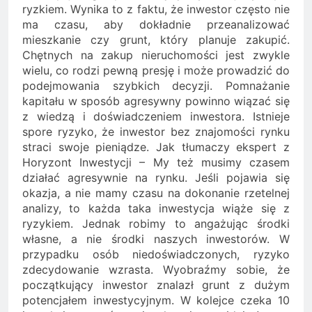
ryzkiem. Wynika to z faktu, że inwestor często nie
ma czasu, aby dokładnie przeanalizować
mieszkanie czy grunt, który planuje zakupić.
Chętnych na zakup nieruchomości jest zwykle
wielu, co rodzi pewną presję i może prowadzić do
podejmowania szybkich decyzji. Pomnażanie
kapitału w sposób agresywny powinno wiązać się
z wiedzą i doświadczeniem inwestora. Istnieje
spore ryzyko, że inwestor bez znajomości rynku
straci swoje pieniądze. Jak tłumaczy ekspert z
Horyzont Inwestycji – My też musimy czasem
działać agresywnie na rynku. Jeśli pojawia się
okazja, a nie mamy czasu na dokonanie rzetelnej
analizy, to każda taka inwestycja wiąże się z
ryzykiem. Jednak robimy to angażując środki
własne, a nie środki naszych inwestorów. W
przypadku osób niedoświadczonych, ryzyko
zdecydowanie wzrasta. Wyobraźmy sobie, że
początkujący inwestor znalazł grunt z dużym
potencjałem inwestycyjnym. W kolejce czeka 10