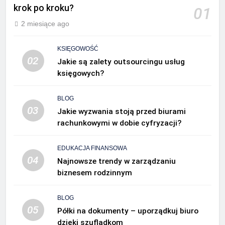
krok po kroku?
01
2 miesiące ago
KSIĘGOWOŚĆ
02
Jakie są zalety outsourcingu usług
księgowych?
BLOG
03
Jakie wyzwania stoją przed biurami
rachunkowymi w dobie cyfryzacji?
EDUKACJA FINANSOWA
04
Najnowsze trendy w zarządzaniu
biznesem rodzinnym
BLOG
05
Półki na dokumenty – uporządkuj biuro
dzięki szufladkom