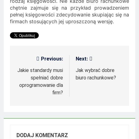
rodzaj księgowości. Nie każde biuro rachunkowe
chętnie zajmuje się na przykład prowadzeniem
pełnej księgowości zdecydowanie skupiając się na
firmach stosujących jej uproszczoną wersję.
Previous:
Next:
Nawigacja
wpisu
Jakie standardy musi
Jak wybrać dobre
spełniać dobre
biuro rachunkowe?
oprogramowanie dla
firm?
DODAJ KOMENTARZ