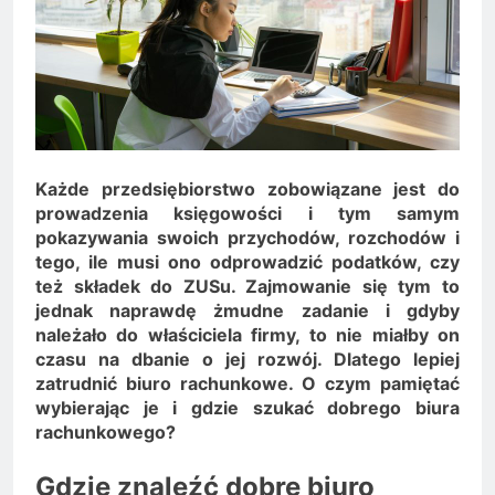
Minolta – kiedy wybrać
kolorowe, a kiedy czarno-
2 Lata Ago
białe?
Na czym polega
rozliczanie podatku?
2 Lata Ago
Każde przedsiębiorstwo zobowiązane jest do
prowadzenia księgowości i tym samym
pokazywania swoich przychodów, rozchodów i
tego, ile musi ono odprowadzić podatków, czy
też składek do ZUSu. Zajmowanie się tym to
jednak naprawdę żmudne zadanie i gdyby
należało do właściciela firmy, to nie miałby on
czasu na dbanie o jej rozwój. Dlatego lepiej
zatrudnić biuro rachunkowe. O czym pamiętać
wybierając je i gdzie szukać dobrego biura
rachunkowego?
Gdzie znaleźć dobre biuro