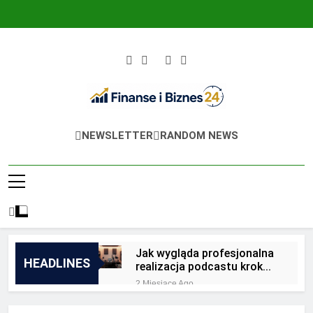
Skip
to
content
Finanse I Biznes
Jak Zadbać O Własne Finanse? Fachowa
NEWSLETTER
RANDOM NEWS
24
Wiedza, Pozwalająca Odnieść Sukces!
Jak wygląda profesjonalna
HEADLINES
realizacja podcastu krok
po kroku?
2 Miesiące Ago
Jakie są zalety
outsourcingu usług