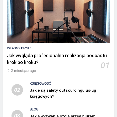
WŁASNY BIZNES
Jak wygląda profesjonalna realizacja podcastu
krok po kroku?
01
2 miesiące ago
KSIĘGOWOŚĆ
02
Jakie są zalety outsourcingu usług
księgowych?
BLOG
03
Jakie wyzwania stoją przed biurami