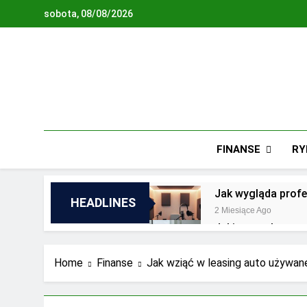
Skip
sobota, 08/08/2026
to
content
FINANSE
RY
Jak wygląda profe
HEADLINES
2 Miesiące Ago
Jakie są zalety o
2 Lata Ago
Jakie wyzwania st
Home
Finanse
Jak wziąć w leasing auto używan
2 Lata Ago
Najnowsze trendy