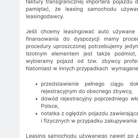
faktury transgranicznej importera pojazdu
pamiętać, że leasing samochodu używa
leasingodawcy.
Jeśli chcemy leasingować auto używane z
finansowania do dyspozycji mamy proce
procedury uproszczonej potrzebujemy jedyni
Istotnym elementem jest także podmiot
wybieramy pojazd od tzw. zbywcy profes
Natomiast w innych przypadkach wymagane s
przedstawienie pełnego ciągu d
rejestracyjnym do obecnego zbywcy,
dowód rejestracyjny poprzedniego wła
Polsce,
notatka z oględzin pojazdu zawierają
i fizycznych w przypadku zakupywania 
Leasing samochodu używanego nawet po 