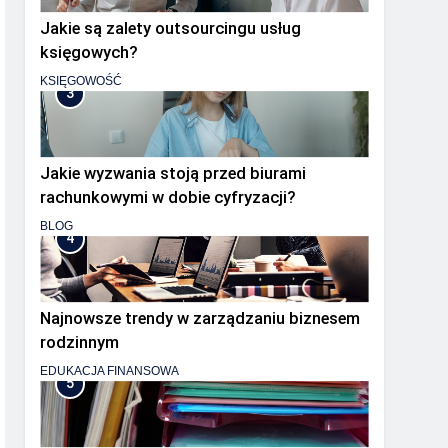
Jakie są zalety outsourcingu usług
księgowych?
KSIĘGOWOŚĆ
3
Jakie wyzwania stoją przed biurami
rachunkowymi w dobie cyfryzacji?
BLOG
4
Najnowsze trendy w zarządzaniu biznesem
rodzinnym
EDUKACJA FINANSOWA
5