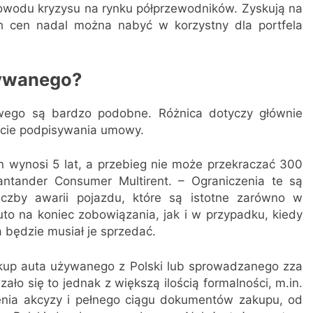
powodu kryzysu na rynku półprzewodników. Zyskują na
h cen nadal można nabyć w korzystny dla portfela
żywanego?
wego są bardzo podobne. Różnica dotyczy głównie
ncie podpisywania umowy.
 wynosi 5 lat, a przebieg nie może przekraczać 300
ntander Consumer Multirent. – Ograniczenia te są
czby awarii pojazdu, które są istotne zarówno w
auto na koniec zobowiązania, jak i w przypadku, kiedy
a będzie musiał je sprzedać.
kup auta używanego z Polski lub sprowadzanego zza
ło się to jednak z większą ilością formalności, m.in.
enia akcyzy i pełnego ciągu dokumentów zakupu, od