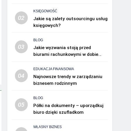
KSIĘGOWOŚĆ
02
Jakie są zalety outsourcingu usług
księgowych?
BLOG
03
Jakie wyzwania stoją przed
biurami rachunkowymi w dobie
cyfryzacji?
EDUKACJA FINANSOWA
04
Najnowsze trendy w zarządzaniu
biznesem rodzinnym
BLOG
05
Półki na dokumenty – uporządkuj
biuro dzięki szufladkom
WŁASNY BIZNES