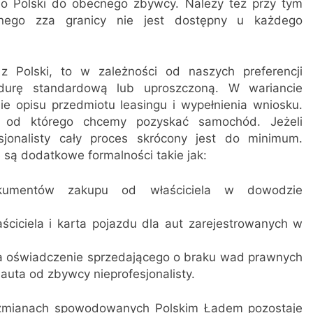
 do Polski do obecnego zbywcy. Należy też przy tym
nego zza granicy nie jest dostępny u każdego
 Polski, to w zależności od naszych preferencji
durę standardową lub uproszczoną. W wariancie
e opisu przedmiotu leasingu i wypełnienia wniosku.
, od którego chcemy pozyskać samochód. Jeżeli
jonalisty cały proces skrócony jest do minimum.
ą dodatkowe formalności takie jak:
okumentów zakupu od właściciela w dowodzie
ściciela i karta pojazdu dla aut zarejestrowanych w
ca oświadczenie sprzedającego o braku wad prawnych
auta od zbywcy nieprofesjonalisty.
zmianach spowodowanych Polskim Ładem pozostaje