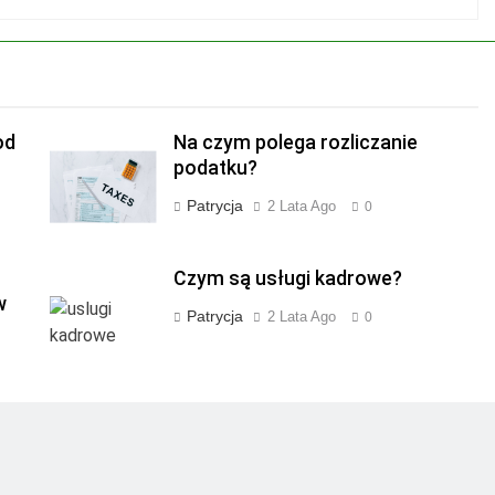
od
Na czym polega rozliczanie
podatku?
Patrycja
2 Lata Ago
0
Czym są usługi kadrowe?
w
Patrycja
2 Lata Ago
0