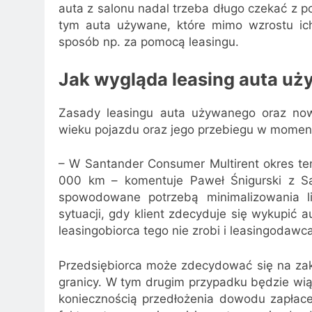
auta z salonu nadal trzeba długo czekać z 
tym auta używane, które mimo wzrostu ic
sposób np. za pomocą leasingu.
Jak wygląda leasing auta u
Zasady leasingu auta używanego oraz no
wieku pojazdu oraz jego przebiegu w mome
– W Santander Consumer Multirent okres ten
000 km – komentuje Paweł Śnigurski z Sa
spowodowane potrzebą minimalizowania li
sytuacji, gdy klient zdecyduje się wykupić 
leasingobiorca tego nie zrobi i leasingodawc
Przedsiębiorca może zdecydować się na za
granicy. W tym drugim przypadku będzie wiąza
koniecznością przedłożenia dowodu zapłac