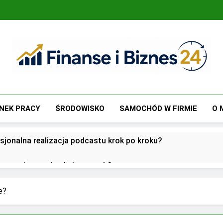
Finanse I Biznes 24
Jak Zadbać O Własne Finanse? Fachowa Wiedza, Pozwalają
NEK PRACY
ŚRODOWISKO
SAMOCHÓD W FIRMIE
O 
sjonalna realizacja podcastu krok po kroku?
utsourcingu usług księgowych?
oją przed biurami rachunkowymi w dobie cyfryzacji?
e?
 w zarządzaniu biznesem rodzinnym