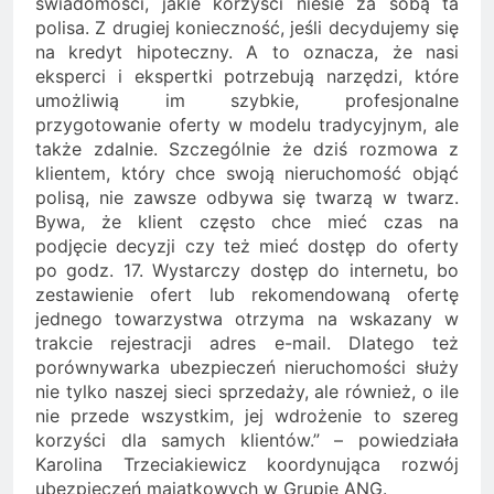
świadomości, jakie korzyści niesie za sobą ta
polisa. Z drugiej konieczność, jeśli decydujemy się
na kredyt hipoteczny. A to oznacza, że nasi
eksperci i ekspertki potrzebują narzędzi, które
umożliwią im szybkie, profesjonalne
przygotowanie oferty w modelu tradycyjnym, ale
także zdalnie. Szczególnie że dziś rozmowa z
klientem, który chce swoją nieruchomość objąć
polisą, nie zawsze odbywa się twarzą w twarz.
Bywa, że klient często chce mieć czas na
podjęcie decyzji czy też mieć dostęp do oferty
po godz. 17. Wystarczy dostęp do internetu, bo
zestawienie ofert lub rekomendowaną ofertę
jednego towarzystwa otrzyma na wskazany w
trakcie rejestracji adres e-mail. Dlatego też
porównywarka ubezpieczeń nieruchomości służy
nie tylko naszej sieci sprzedaży, ale również, o ile
nie przede wszystkim, jej wdrożenie to szereg
korzyści dla samych klientów.” – powiedziała
Karolina Trzeciakiewicz koordynująca rozwój
ubezpieczeń majątkowych w Grupie ANG.