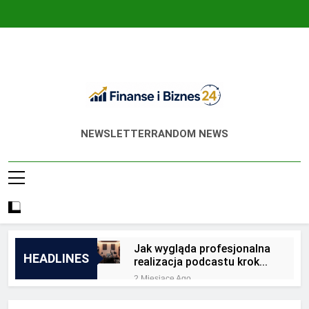
Skip
to
content
Finanse I Biznes
Jak Zadbać O Własne Finanse? Fachowa
NEWSLETTER
RANDOM NEWS
24
Wiedza, Pozwalająca Odnieść Sukces!
Jak wygląda profesjonalna
HEADLINES
realizacja podcastu krok
po kroku?
2 Miesiące Ago
Jakie są zalety
outsourcingu usług