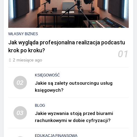
WŁASNY BIZNES
Jak wygląda profesjonalna realizacja podcastu
krok po kroku?
01
2 miesiące ago
KSIĘGOWOŚĆ
02
Jakie są zalety outsourcingu usług
księgowych?
BLOG
03
Jakie wyzwania stoją przed biurami
rachunkowymi w dobie cyfryzacji?
EDUKACJA FINANSOWA