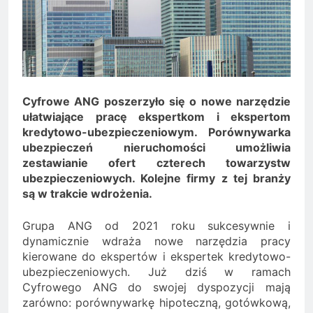
Minolta – kiedy wybrać
kolorowe, a kiedy czarno-
2 Lata Ago
białe?
Na czym polega
rozliczanie podatku?
2 Lata Ago
Cyfrowe ANG poszerzyło się o nowe narzędzie
ułatwiające pracę ekspertkom i ekspertom
kredytowo-ubezpieczeniowym. Porównywarka
ubezpieczeń nieruchomości umożliwia
zestawianie ofert czterech towarzystw
ubezpieczeniowych. Kolejne firmy z tej branży
są w trakcie wdrożenia.
Grupa ANG od 2021 roku sukcesywnie i
dynamicznie wdraża nowe narzędzia pracy
kierowane do ekspertów i ekspertek kredytowo-
ubezpieczeniowych. Już dziś w ramach
Cyfrowego ANG do swojej dyspozycji mają
zarówno: porównywarkę hipoteczną, gotówkową,