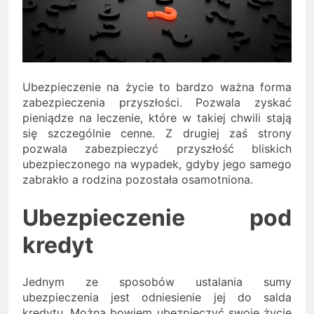
Minolta – kiedy wybrać
kolorowe, a kiedy czarno-
2 Lata Ago
białe?
Na czym polega
rozliczanie podatku?
2 Lata Ago
Ubezpieczenie na życie to bardzo ważna forma
zabezpieczenia przyszłości. Pozwala zyskać
pieniądze na leczenie, które w takiej chwili stają
się szczególnie cenne. Z drugiej zaś strony
pozwala zabezpieczyć przyszłość bliskich
ubezpieczonego na wypadek, gdyby jego samego
zabrakło a rodzina pozostała osamotniona.
Ubezpieczenie pod
kredyt
Jednym ze sposobów ustalania sumy
ubezpieczenia jest odniesienie jej do salda
kredytu. Można bowiem ubezpieczyć swoje życie