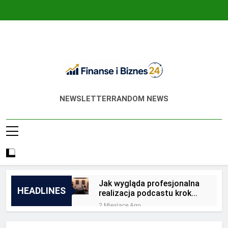
Skip
to
content
Finanse I Biznes
Jak Zadbać O Własne Finanse? Fachowa
NEWSLETTER
RANDOM NEWS
24
Wiedza, Pozwalająca Odnieść Sukces!
Jak wygląda profesjonalna
HEADLINES
realizacja podcastu krok
po kroku?
2 Miesiące Ago
Jakie są zalety
outsourcingu usług