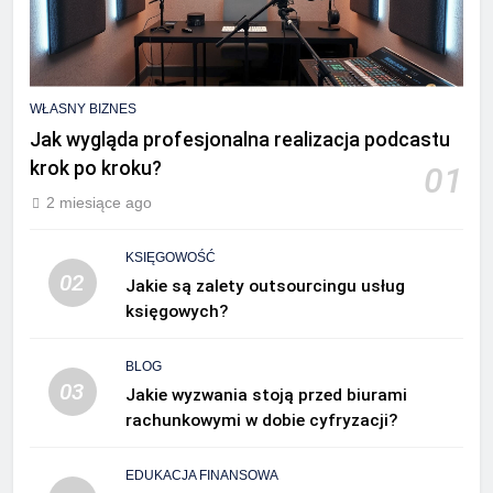
WŁASNY BIZNES
Jak wygląda profesjonalna realizacja podcastu
krok po kroku?
01
2 miesiące ago
KSIĘGOWOŚĆ
02
Jakie są zalety outsourcingu usług
księgowych?
BLOG
03
Jakie wyzwania stoją przed biurami
rachunkowymi w dobie cyfryzacji?
EDUKACJA FINANSOWA