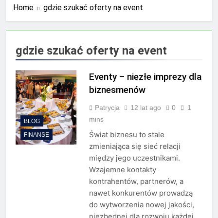
Home
gdzie szukać oferty na event
księgowych?
2 Lata Ago
Jakie wyzwania stoją przed
biurami rachunkowymi w
dobie cyfryzacji?
2 Lata Ago
gdzie szukać oferty na event
Najnowsze trendy w
zarządzaniu biznesem
rodzinnym
Eventy – niezłe imprezy dla
2 Lata Ago
Półki na dokumenty –
biznesmenów
uporządkuj biuro dzięki
szufladkom
Patrycja
12 lat ago
0
1
2 Lata Ago
Pomoc przy zakładaniu
mins
BLOG
firmy – co warto
Świat biznesu to stale
FINANSE
wiedzieć?
2 Lata Ago
zmieniająca się sieć relacji
Co to jest zespół
między jego uczestnikami.
rozproszony?
Wzajemne kontakty
2 Lata Ago
kontrahentów, partnerów, a
Przewodnik po odliczaniu
VAT od paliwa: pełne,
nawet konkurentów prowadzą
częściowe i minimalne
do wytworzenia nowej jakości,
2 Lata Ago
odliczenia
Kserokopiarki Konica
niezbędnej dla rozwoju każdej