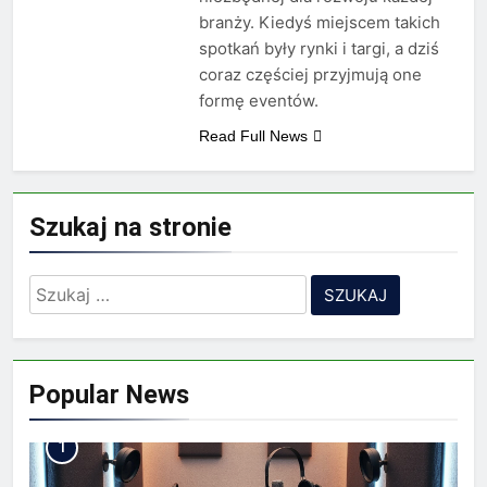
Minolta – kiedy wybrać
branży. Kiedyś miejscem takich
kolorowe, a kiedy czarno-
2 Lata Ago
spotkań były rynki i targi, a dziś
białe?
Na czym polega
coraz częściej przyjmują one
rozliczanie podatku?
formę eventów.
2 Lata Ago
Read Full News
Szukaj na stronie
Szukaj:
Popular News
1