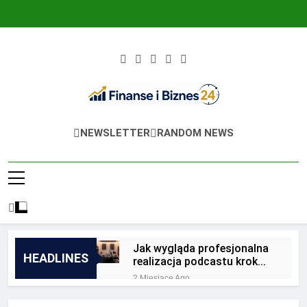
Skip
to
content
Finanse I Biznes
Jak Zadbać O Własne Finanse? Fachowa
NEWSLETTER
RANDOM NEWS
24
Wiedza, Pozwalająca Odnieść Sukces!
Jak wygląda profesjonalna
HEADLINES
realizacja podcastu krok
po kroku?
2 Miesiące Ago
Jakie są zalety
outsourcingu usług