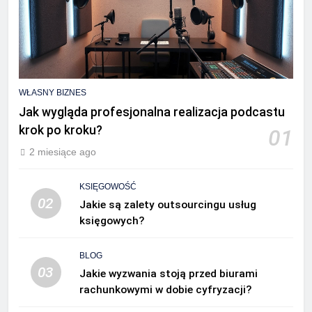
WŁASNY BIZNES
Jak wygląda profesjonalna realizacja podcastu
krok po kroku?
01
2 miesiące ago
KSIĘGOWOŚĆ
02
Jakie są zalety outsourcingu usług
księgowych?
BLOG
03
Jakie wyzwania stoją przed biurami
rachunkowymi w dobie cyfryzacji?