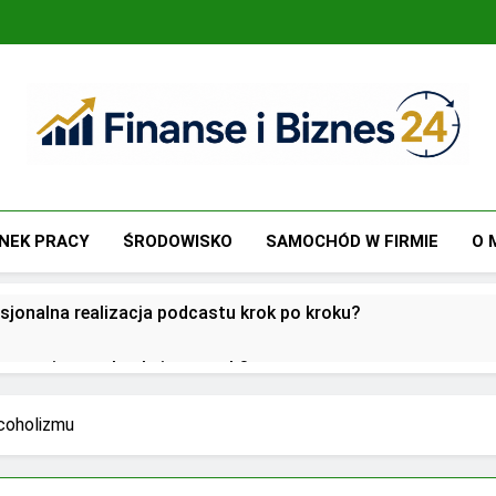
Finanse I Biznes 24
Jak Zadbać O Własne Finanse? Fachowa Wiedza, Pozwalają
NEK PRACY
ŚRODOWISKO
SAMOCHÓD W FIRMIE
O 
sjonalna realizacja podcastu krok po kroku?
utsourcingu usług księgowych?
oją przed biurami rachunkowymi w dobie cyfryzacji?
coholizmu
 w zarządzaniu biznesem rodzinnym