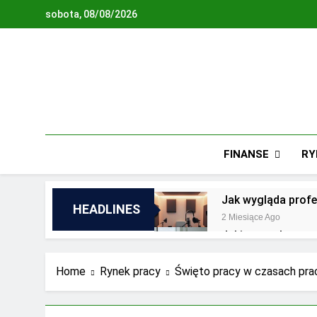
Skip
sobota, 08/08/2026
to
content
FINANSE
RY
Jak wygląda profe
HEADLINES
2 Miesiące Ago
Jakie są zalety o
2 Lata Ago
Jakie wyzwania st
Home
Rynek pracy
Święto pracy w czasach pra
2 Lata Ago
Najnowsze trendy