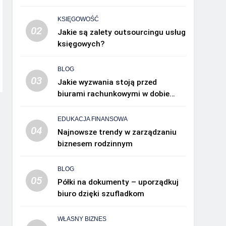
KSIĘGOWOŚĆ
02
Jakie są zalety outsourcingu usług
księgowych?
BLOG
03
Jakie wyzwania stoją przed
biurami rachunkowymi w dobie
cyfryzacji?
EDUKACJA FINANSOWA
04
Najnowsze trendy w zarządzaniu
biznesem rodzinnym
BLOG
05
Półki na dokumenty – uporządkuj
biuro dzięki szufladkom
WŁASNY BIZNES