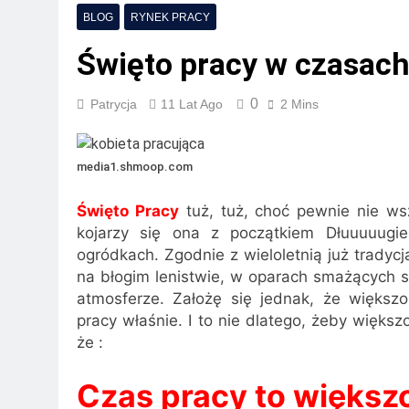
2 Lata Ago
BLOG
RYNEK PRACY
Półki na dokument
Święto pracy w czasac
2 Lata Ago
Pomoc przy zakład
2 Lata Ago
0
Patrycja
11 Lat Ago
2 Mins
Przewodnik po odl
2 Lata Ago
media1.shmoop.com
Kserokopiarki Koni
2 Lata Ago
Święto Pracy
tuż, tuż, choć pewnie nie ws
Na czym polega ro
kojarzy się ona z początkiem Dłuuuuugi
2 Lata Ago
ogródkach. Zgodnie z wieloletnią już tradyc
na błogim lenistwie, w oparach smażących s
atmosferze. Założę się jednak, że więks
pracy właśnie. I to nie dlatego, żeby większ
że :
Czas pracy to większ