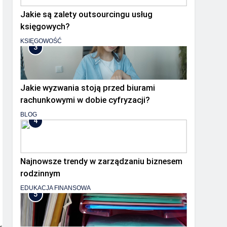
Jakie są zalety outsourcingu usług
księgowych?
KSIĘGOWOŚĆ
3
Jakie wyzwania stoją przed biurami
rachunkowymi w dobie cyfryzacji?
BLOG
4
Najnowsze trendy w zarządzaniu biznesem
rodzinnym
EDUKACJA FINANSOWA
5