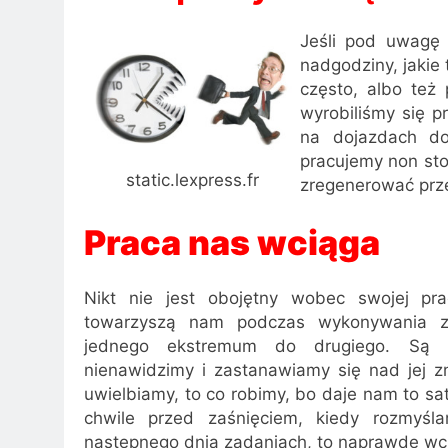
Jeśli pod uwagę
nadgodziny, jakie 
często, albo też
wyrobiliśmy się p
na dojazdach do 
pracujemy non sto
static.lexpress.fr
zregenerować prz
Praca nas wciąga
Nikt nie jest obojętny wobec swojej prac
towarzyszą nam podczas wykonywania 
jednego ekstremum do drugiego. Są 
nienawidzimy i zastanawiamy się nad jej z
uwielbiamy, to co robimy, bo daje nam to sat
chwile przed zaśnięciem, kiedy rozmyśl
następnego dnia zadaniach, to naprawdę wci