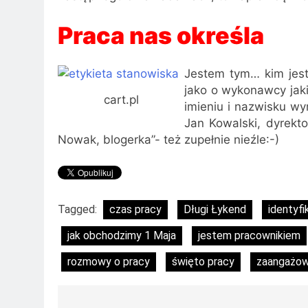
Praca nas określa
Jestem tym… kim jest
jako o wykonawcy jaki
cart.pl
imieniu i nazwisku wy
Jan Kowalski, dyrekto
Nowak, blogerka”- też zupełnie nieźle:-)
Tagged:
czas pracy
Długi Łykend
identyfi
jak obchodzimy 1 Maja
jestem pracownikiem
rozmowy o pracy
święto pracy
zaangażow