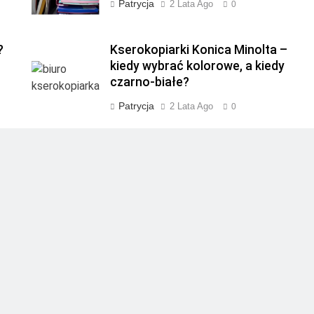
Patrycja
2 Lata Ago
0
?
Kserokopiarki Konica Minolta –
kiedy wybrać kolorowe, a kiedy
czarno-białe?
Patrycja
2 Lata Ago
0