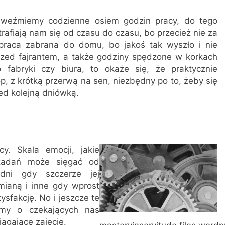
 weźmiemy codzienne osiem godzin pracy, do tego
trafiają nam się od czasu do czasu, bo przecież nie za
 praca zabrana do domu, bo jakoś tak wyszło i nie
rzed fajrantem, a także godziny spędzone w korkach
fabryki czy biura, to okaże się, że praktycznie
p, z krótką przerwą na sen, niezbędny po to, żeby się
ed kolejną dniówką.
y. Skala emocji, jakie
zadań może sięgać od
dni gdy szczerze jej
mianą i inne gdy wprost
ysfakcję. No i jeszcze te
amy o czekających nas
ągające zajęcie.