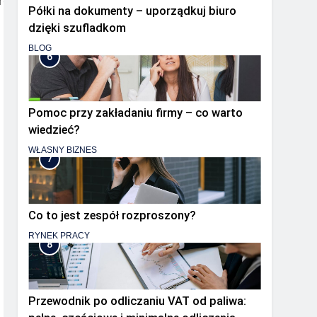
press.com
Półki na dokumenty – uporządkuj biuro
dzięki szufladkom
BLOG
6
Pomoc przy zakładaniu firmy – co warto
wiedzieć?
WŁASNY BIZNES
7
Co to jest zespół rozproszony?
RYNEK PRACY
8
Przewodnik po odliczaniu VAT od paliwa: