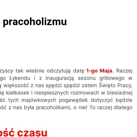
y – uporządkuj biuro dzięki szufladkom
h pracoholizmu
aniu firmy – co warto wiedzieć?
Co to jest
2 Lata Ago
iczaniu VAT od paliwa: pełne, częściowe i minimalne odliczen
ca Minolta – kiedy wybrać kolorowe, a kiedy czarno-białe?
zyscy tak właśnie odczytują datę
1-go Maja
. Raczej
zliczanie podatku?
ego Łykendu i z inauguracją sezonu grillowego w
ją większość z nas spędzi spędzi zatem Święto Pracy,
ię kiełbasek i niespiesznych rozmowach w biesiadnej
zość tych majówkowych pogawędek dotyczyć będzie
ość z nas była pracoholikami, o nie! To raczej dlatego
ość czasu