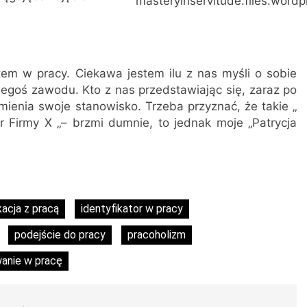
masteryinservitude.files.word
em w pracy. Ciekawa jestem ilu z nas myśli o sobie
egoś zawodu. Kto z nas przedstawiając się, zaraz po
mienia swoje stanowisko. Trzeba przyznać, że takie „
r Firmy X „– brzmi dumnie, to jednak moje „Patrycja
kacja z pracą
identyfikator w pracy
podejście do pracy
pracoholizm
anie w pracę