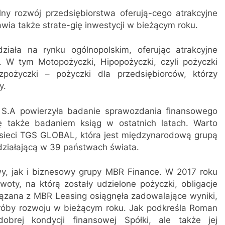
ny rozwój przedsiębiorstwa oferują-cego atrakcyjne
wia także strate-gię inwestycji w bieżącym roku.
ziała na rynku ogólnopolskim, oferując atrakcyjne
. W tym Motopożyczki, Hipopożyczki, czyli pożyczki
zpożyczki – pożyczki dla przedsiębiorców, którzy
y.
 S.A powierzyła badanie sprawozdania finansowego
ę także badaniem ksiąg w ostatnich latach. Warto
 sieci TGS GLOBAL, która jest międzynarodową grupą
działającą w 39 państwach świata.
y, jak i biznesowy grupy MBR Finance. W 2017 roku
ty, na którą zostały udzielone pożyczki, obligacje
ązana z MBR Leasing osiągnęła zadowalające wyniki,
i próby rozwoju w bieżącym roku. Jak podkreśla Roman
brej kondycji finansowej Spółki, ale także jej