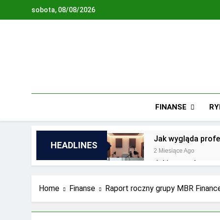
Skip
sobota, 08/08/2026
to
content
FINANSE
RY
Jak wygląda profe
HEADLINES
2 Miesiące Ago
Jakie są zalety o
2 Lata Ago
Jakie wyzwania st
Home
Finanse
Raport roczny grupy MBR Finance
2 Lata Ago
Najnowsze trendy