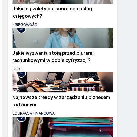
Jakie są zalety outsourcingu usług
księgowych?
KSIĘGOWOŚĆ
3
Jakie wyzwania stoją przed biurami
rachunkowymi w dobie cyfryzacji?
BLOG
4
Najnowsze trendy w zarządzaniu biznesem
rodzinnym
EDUKACJA FINANSOWA
5