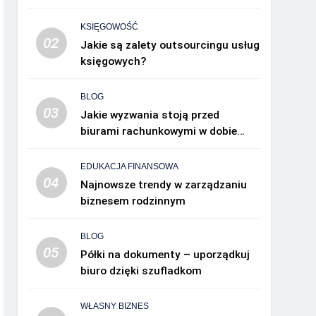
KSIĘGOWOŚĆ
02
Jakie są zalety outsourcingu usług
księgowych?
BLOG
03
Jakie wyzwania stoją przed
biurami rachunkowymi w dobie
cyfryzacji?
EDUKACJA FINANSOWA
04
Najnowsze trendy w zarządzaniu
biznesem rodzinnym
BLOG
05
Półki na dokumenty – uporządkuj
biuro dzięki szufladkom
WŁASNY BIZNES