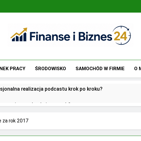
Finanse I Biznes 24
Jak Zadbać O Własne Finanse? Fachowa Wiedza, Pozwalają
NEK PRACY
ŚRODOWISKO
SAMOCHÓD W FIRMIE
O 
sjonalna realizacja podcastu krok po kroku?
utsourcingu usług księgowych?
oją przed biurami rachunkowymi w dobie cyfryzacji?
 za rok 2017
 w zarządzaniu biznesem rodzinnym