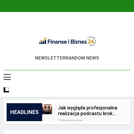
Skip
to
content
Finanse I Biznes
Jak Zadbać O Własne Finanse? Fachowa
NEWSLETTER
RANDOM NEWS
24
Wiedza, Pozwalająca Odnieść Sukces!
Jak wygląda profesjonalna
HEADLINES
realizacja podcastu krok
po kroku?
2 Miesiące Ago
Jakie są zalety
outsourcingu usług