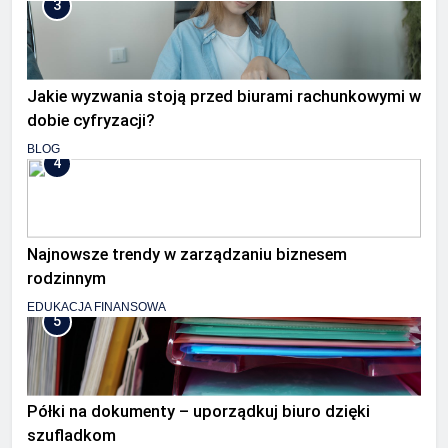
3
Jakie wyzwania stoją przed biurami rachunkowymi w
dobie cyfryzacji?
BLOG
4
Najnowsze trendy w zarządzaniu biznesem
rodzinnym
EDUKACJA FINANSOWA
5
Półki na dokumenty – uporządkuj biuro dzięki
szufladkom