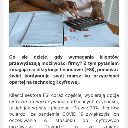
Minolta – kiedy wybrać
kolorowe, a kiedy czarno-
2 Lata Ago
białe?
Na czym polega
rozliczanie podatku?
2 Lata Ago
Co się dzieje, gdy wymagania klientów
przewyższają możliwości firmy? Z tym pytaniem
zmagają się instytucje finansowe (FSI), ponieważ
świat kontynuuje swój marsz ku przyszłości
opartej na technologii cyfrowej.
Klienci sektora FSI coraz częściej wybierają opcje
cyfrowe do wykonywania codziennych czynności,
takich jak wpłaty i płatności. Prawie 70% klientów
twierdzi, że pandemia COVID-19 zwiększyła ich
oczekiwania w stosunku do cyfrowych
możliwości. Dowodzi to, że zmiany