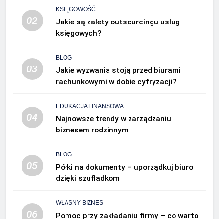
KSIĘGOWOŚĆ
02
Jakie są zalety outsourcingu usług
księgowych?
BLOG
03
Jakie wyzwania stoją przed biurami
rachunkowymi w dobie cyfryzacji?
EDUKACJA FINANSOWA
04
Najnowsze trendy w zarządzaniu
biznesem rodzinnym
BLOG
05
Półki na dokumenty – uporządkuj biuro
dzięki szufladkom
WŁASNY BIZNES
06
Pomoc przy zakładaniu firmy – co warto