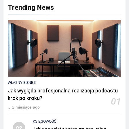
Trending News
WŁASNY BIZNES
Jak wygląda profesjonalna realizacja podcastu
krok po kroku?
01
2 miesiące ago
KSIĘGOWOŚĆ
02
Jakie są zalety outsourcingu usług