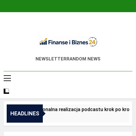
Skip
to
content
Finanse I Biznes
Jak Zadbać O Własne Finanse? Fachowa
NEWSLETTER
RANDOM NEWS
24
Wiedza, Pozwalająca Odnieść Sukces!
gląda profesjonalna realizacja podcastu krok po kroku?
HEADLINES
ce Ago