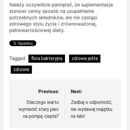
Należy oczywiście pamiętać, że suplementacja
stanowi cenny sposób na uzupełnienie
potrzebnych składników, ale nie zastąpi
zdrowego stylu życia i zrównoważonej,
pełnowartościowej diety.
Tagged:
flora bakteryjna
zdrowe jelita
zdrowie
Previous:
Next:
Nawigacja
wpisu
Dlaczego warto
Zadbaj o odporność,
wymienić stary piec
nie wydawaj majątku
na pompę ciepła?
na leki!