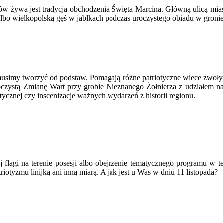
ków żywa jest tradycja obchodzenia Święta Marcina. Główną ulicą mia
albo wielkopolską gęś w jabłkach podczas uroczystego obiadu w groni
o musimy tworzyć od podstaw. Pomagają różne patriotyczne wiece zwoły
oczystą Zmianę Wart przy grobie Nieznanego Żołnierza z udziałem na
otycznej czy inscenizacje ważnych wydarzeń z historii regionu.
flagi na terenie posesji albo obejrzenie tematycznego programu w te
triotyzmu linijką ani inną miarą. A jak jest u Was w dniu 11 listopada?