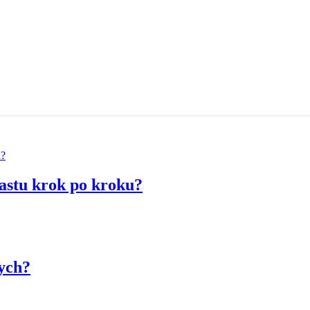
castu krok po kroku?
wych?