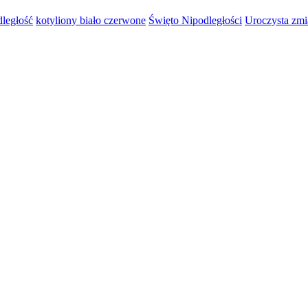
dległość
kotyliony biało czerwone
Święto Nipodległości
Uroczysta zmi