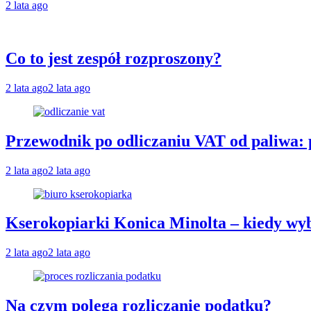
2 lata ago
Co to jest zespół rozproszony?
2 lata ago
2 lata ago
Przewodnik po odliczaniu VAT od paliwa: p
2 lata ago
2 lata ago
Kserokopiarki Konica Minolta – kiedy wyb
2 lata ago
2 lata ago
Na czym polega rozliczanie podatku?