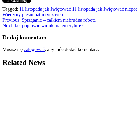
Tagged:
11 listopada
jak świętować 11 listopada
jak świętować niepo
Wieczory pieśni patriotycznych
Nawigacja
Previous:
Sprzątanie – całkiem niebrudna robota
Next:
Jak poprawić widoki na emeryturę?
wpisu
Dodaj komentarz
Musisz się
zalogować
, aby móc dodać komentarz.
Related News