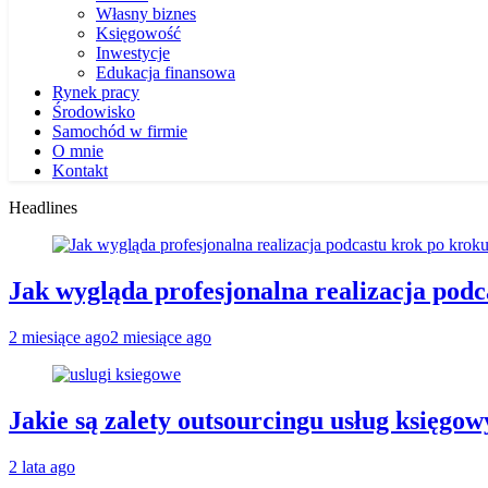
Własny biznes
Księgowość
Inwestycje
Edukacja finansowa
Rynek pracy
Środowisko
Samochód w firmie
O mnie
Kontakt
Headlines
Jak wygląda profesjonalna realizacja pod
2 miesiące ago
2 miesiące ago
Jakie są zalety outsourcingu usług księgo
2 lata ago