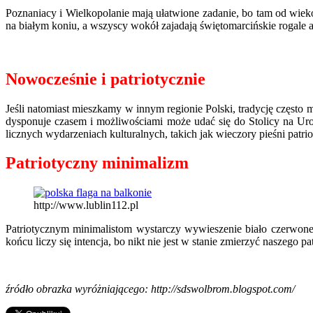
Poznaniacy i Wielkopolanie mają ułatwione zadanie, bo tam od wie
na białym koniu, a wszyscy wokół zajadają świętomarcińskie rogale 
Nowocześnie i patriotycznie
Jeśli natomiast mieszkamy w innym regionie Polski, tradycję częst
dysponuje czasem i możliwościami może udać się do Stolicy na Ur
licznych wydarzeniach kulturalnych, takich jak wieczory pieśni patri
Patriotyczny minimalizm
http://www.lublin112.pl
Patriotycznym minimalistom wystarczy wywieszenie biało czerwonej 
końcu liczy się intencja, bo nikt nie jest w stanie zmierzyć naszego pa
źródło obrazka wyróżniającego: http://sdswolbrom.blogspot.com/