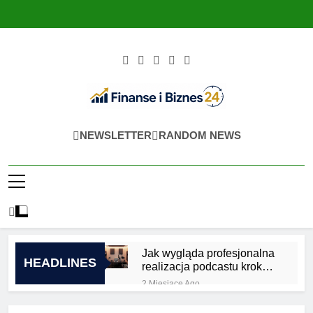
Skip
to
content
Finanse I Biznes
Jak Zadbać O Własne Finanse? Fachowa
NEWSLETTER
RANDOM NEWS
24
Wiedza, Pozwalająca Odnieść Sukces!
Jak wygląda profesjonalna
HEADLINES
realizacja podcastu krok
po kroku?
2 Miesiące Ago
Jakie są zalety
outsourcingu usług