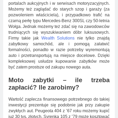
portalach aukcyjnych i w serwisach motoryzacyjnych.
Możemy też zaglądać do starych szop i garaży (za
pozwoleniem właściciela), i przypadkowo trafić na
czarną perłę typu Mercedes-Benz 300SL czy 50-letnia
Wołga. Jednak możemy też zdać się na zawodowców
trudniących się wyszukiwaniem dóbr luksusowych.
Firmy takie jak
Wealth Solutions
nie tylko znajdą
zabytkowy samochód, ale i pomogą załatwić
formalności, ponadto w razie potrzeby wyremontują
auto i przetransportują na miejsce docelowe. Dzięki
kompleksowej usłudze kupowanie zabytków może
być zatem prostsze od zakupu nowego auta.
Moto zabytki – ile trzeba
zapłacić? Ile zarobimy?
Wartość zaplecza finansowego potrzebnego do takiej
inwestycji prezentuje się podobnie jak przy zakupie
zwykłych aut. Peugeota 404 z ’67 roku możemy kupić
już 30 tys. złotych, Syrenka 105 z ’79 może kosztować