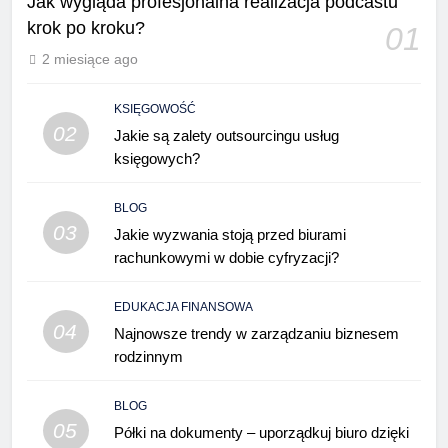
Jak wygląda profesjonalna realizacja podcastu
krok po kroku?
01
2 miesiące ago
KSIĘGOWOŚĆ
02
Jakie są zalety outsourcingu usług
księgowych?
BLOG
03
Jakie wyzwania stoją przed biurami
rachunkowymi w dobie cyfryzacji?
EDUKACJA FINANSOWA
04
Najnowsze trendy w zarządzaniu biznesem
rodzinnym
BLOG
05
Półki na dokumenty – uporządkuj biuro dzięki