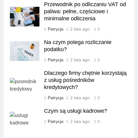
Przewodnik po odliczaniu VAT od
paliwa: pełne, częściowe i
minimalne odliczenia
Patrycja
2 lata ago
0
Na czym polega rozliczanie
podatku?
Patrycja
2 lata ago
0
Dlaczego firmy chętnie korzystają
z usług pośredników
kredytowych?
Patrycja
2 lata ago
0
Czym są usługi kadrowe?
Patrycja
2 lata ago
0