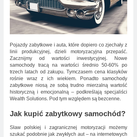
Minolta – kiedy wybrać
kolorowe, a kiedy czarno-
2 Lata Ago
białe?
Na czym polega
rozliczanie podatku?
2 Lata Ago
Pojazdy zabytkowe i auta, które dopiero co zjechały z
linii produkcyjnej, dzieli motoryzacyjna przepaść.
Zacznijmy od wartości inwestycyjnej. Nowe
samochody tracą na wartości średnio 50-60% po
trzech latach od zakupu. Tymczasem cena klasyków
rośnie wraz z ich wiekiem. Ponadto samochody
zabytkowe niosą ze sobą trudno mierzalną wartość
historyczną i emocjonalną – podkreślają specjaliści
Wealth Solutions. Pod tym względem są bezcenne.
Jak kupić zabytkowy samochód?
Sław polskiej i zagranicznej motoryzacji możemy
szukać podobnie jak zwykłych aut – na internetowych