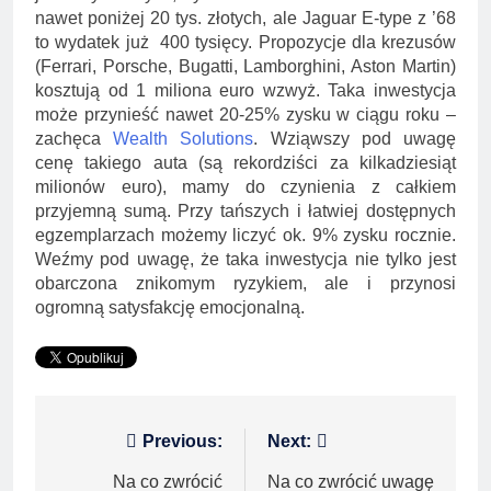
nawet poniżej 20 tys. złotych, ale Jaguar E-type z ’68
to wydatek już 400 tysięcy. Propozycje dla krezusów
(Ferrari, Porsche, Bugatti, Lamborghini, Aston Martin)
kosztują od 1 miliona euro wzwyż. Taka inwestycja
może przynieść nawet 20-25% zysku w ciągu roku –
zachęca
Wealth Solutions
. Wziąwszy pod uwagę
cenę takiego auta (są rekordziści za kilkadziesiąt
milionów euro), mamy do czynienia z całkiem
przyjemną sumą. Przy tańszych i łatwiej dostępnych
egzemplarzach możemy liczyć ok. 9% zysku rocznie.
Weźmy pod uwagę, że taka inwestycja nie tylko jest
obarczona znikomym ryzykiem, ale i przynosi
ogromną satysfakcję emocjonalną.
Nawigacja
Previous:
Next:
wpisu
Na co zwrócić
Na co zwrócić uwagę